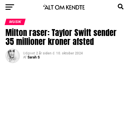
MUSIK
Milton raser: Taylor Swift sender
35 millioner kroner afsted
Udgivet
2 år siden
d.
10. oktober 2024
Af
Sarah S