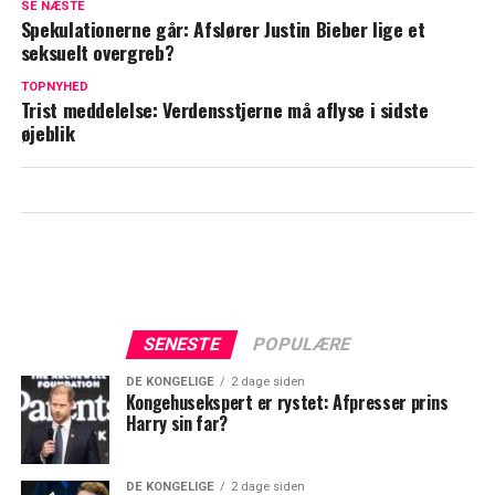
SE NÆSTE
terrorangreb
Spekulationerne går: Afslører Justin Bieber lige et
seksuelt overgreb?
Modtog 100.000 kroner fra Martin
Brygmann: "Vi er selvfølgelig glade for,
TOPNYHED
Trist meddelelse: Verdensstjerne må aflyse i sidste
at …"
øjeblik
SENESTE
POPULÆRE
DE KONGELIGE
2 dage siden
Kongehusekspert er rystet: Afpresser prins
Harry sin far?
DE KONGELIGE
2 dage siden