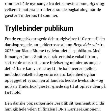
rummer både nye sange fra det seneste album,
Ages
, og
velkendt materiale fra deres solide bagkatalog, når de
gæster Tinderbox til sommer.
Tryllebinder publikum
Fra de engelsksprogede debutudgivelser i 10’erne til det
dansksprogede, anmelderroste album
Regnvåde sale
fra
2025 har Blaue Blume tryllebundet sit publikum. Med
forsanger Jonas Smiths karakteristiske vokal i front,
sætter de musik til store følelser og minder os om, at
det sårbare kan være stærkt. De balancerer mellem
melodisk enkelhed og euforisk storladenhed og har
opbygget et ry som en af landets bedste livebands – og
nu kan Tinderbox’ gæster glæde sig til at opleve dem på
tæt hold.
Den danske popsangerinde Berg fik sit gennembrud, da
hun gik hele vejen til finalen i DR’s KarriereKanonen i