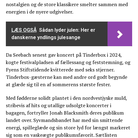
nostalgien og de store klassikere smelter sammen med
energien i de nyere udgivelser.
LÆS OGSÅ
Sådan lyder julen: Her er
danskerne yndlings julesange
Da Seebach senest gav koncert på Tinderbox i 2024,
kogte festivalpladsen af fællessang og feststemning, og
Fyens Stiftstidende kvitterede med seks stjerner.
Tinderbox-gæsterne kan med andre ord godt begynde
at glæde sig til en af sommerens største fester.
Med fødderne solidt plantet i den nordvestjyske muld,
stribevis af hits og utallige udsolgte koncerter i
bagagen, fortryller Jonah Blacksmith deres publikum
landet over. Syvmandsbandet har med sin smittende
energi, spilleglæde og sin store lyd for længst markeret
sig som en vaskeægte publikumsfavorit. Sætlisten