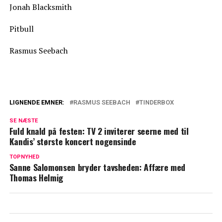
Jonah Blacksmith
Pitbull
Rasmus Seebach
LIGNENDE EMNER:
RASMUS SEEBACH
TINDERBOX
Rasmus Seebach om uheldigt sceneshow:
SE NÆSTE
"Det var ret ynkeligt"
Fuld knald på festen: TV 2 inviterer seerne med til
Kandis’ største koncert nogensinde
Stephania Potalivo afslører hemmelighed
bag succes: Det ville være løgn, hvis jeg
TOPNYHED
Sanne Salomonsen bryder tavsheden: Affære med
sagde, at jeg ikke har"
Thomas Helmig