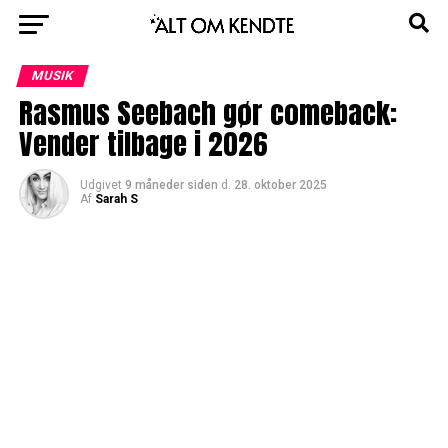
MUSIK
Rasmus Seebach gør comeback:
Vender tilbage i 2026
Udgivet
9 måneder siden
d.
28. oktober 2025
Af
Sarah S