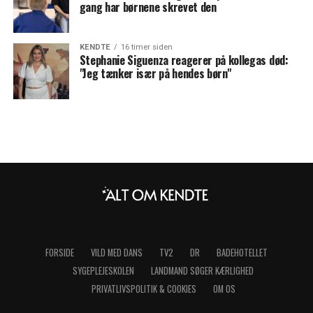
gang har børnene skrevet den
KENDTE
16 timer siden
Stephanie Siguenza reagerer på kollegas død:
"Jeg tænker især på hendes børn"
FORSIDE
VILD MED DANS
TV2
DR
BADEHOTELLET
SYGEPLEJESKOLEN
LANDMAND SØGER KÆRLIGHED
PRIVATLIVSPOLITIK & COOKIES
OM OS