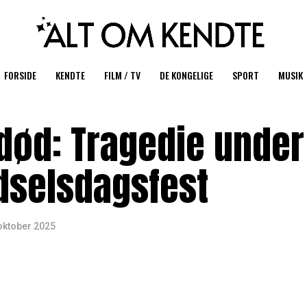
FORSIDE
KENDTE
FILM / TV
DE KONGELIGE
SPORT
MUSIK
død: Tragedie under
ødselsdagsfest
oktober 2025