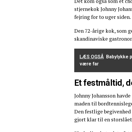
Det kom også som et cho
stjernekok Johnny Johans
fejring for to uger siden.
Den 72-årige kok, som g
skandinaviske gastronomi
LÆS OGSÅ
Babylykke p
være far
Et festmåltid, d
Johnny Johansson havde s
maden til bordtennisleg
Den festlige begivenhed 
gjort klar til en storslåe