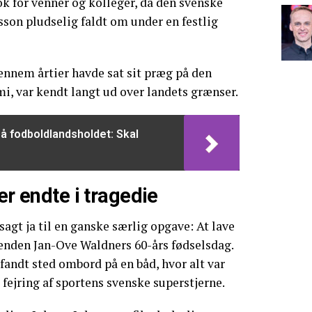
k for venner og kolleger, da den svenske
son pludselig faldt om under en festlig
ennem årtier havde sat sit præg på den
, var kendt langt ud over landets grænser.
å fodboldlandsholdet: Skal
er endte i tragedie
agt ja til en ganske særlig opgave: At lave
enden Jan-Ove Waldners 60-års fødselsdag.
fandt sted ombord på en båd, hvor alt var
t fejring af sportens svenske superstjerne.