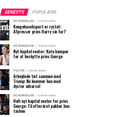
SENESTE
POPULÆRE
DE KONGELIGE
2 timer siden
Kongehusekspert er rystet:
Afpresser prins Harry sin far?
DE KONGELIGE
3 timer siden
Nyt kapitel venter: Kate kæmper
for at beskytte prins George
POLITIK
4 timer siden
Arbejdede tæt sammen med
Trump: Nu kommer han med
dyster advarsel
DE KONGELIGE
6 timer siden
Helt nyt kapitel venter for prins
George: Til efteråret pakker han
tasken