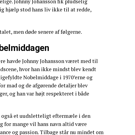
elige. Johnny Johansson fik pludselig
ig hjælp stod hans liv ikke til at redde,
talet, men døde senere af følgerne.
belmiddagen
riere havde Johnny Johansson været med til
dscene, hvor han ikke mindst blev kendt
igefyldte Nobelmiddage i 1970’erne og
for mad og de afgørende detaljer blev
er, og han var højt respekteret i både
g også et uudsletteligt eftermæle i den
g for mange vil hans navn altid være
ance og passion. Tilbage står nu mindet om