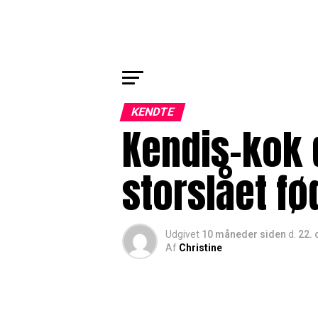
KENDTE
Kendis-kok 
storslået f
Udgivet
10 måneder siden
d.
22. 
Af
Christine