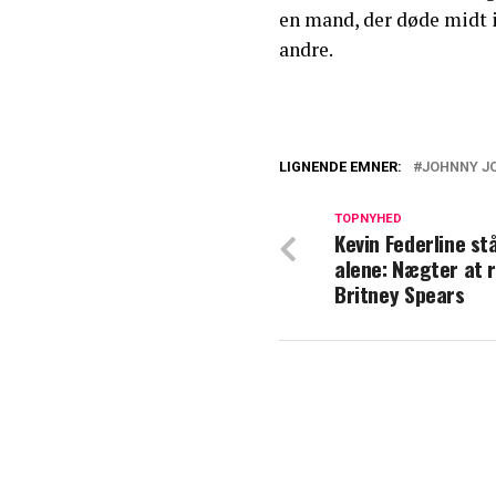
en mand, der døde midt i
andre.
LIGNENDE EMNER:
JOHNNY J
Remee og Lars Hj
svindeldokument
TOPNYHED
Kevin Federline st
alene: Nægter at 
Mange frygtede 
Britney Spears
om prinsesse Ka