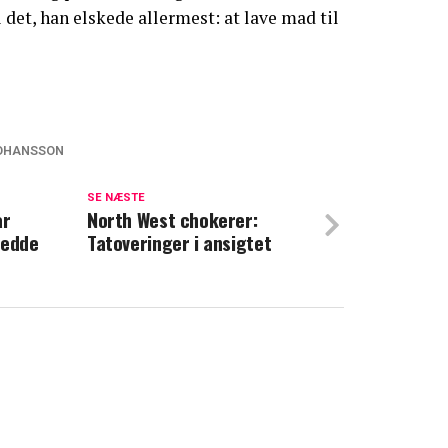
 det, han elskede allermest: at lave mad til
OHANSSON
ortshøj indblandet i TV 2-
ar: Nu er der reaktion
SE NÆSTE
år
North West chokerer:
redde
Tatoveringer i ansigtet
det: Nu bekræfter kongehuset nyheden
te