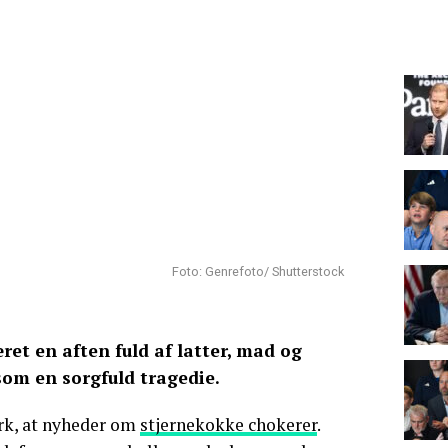
Foto: Genrefoto/ Shutterstock
æret en aften fuld af latter, mad og
som en sorgfuld tragedie.
rk, at nyheder om
stjernekokke chokerer
.