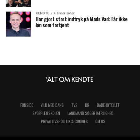
KENDTE
6 timer siden
Har gjort stort indtryk på Mads Vad: Får ikke
løn som fortjent
FORSIDE
VILD MED DANS
TV2
DR
BADEHOTELLET
SYGEPLEJESKOLEN
LANDMAND SØGER KÆRLIGHED
PRIVATLIVSPOLITIK & COOKIES
OM OS