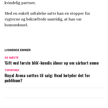
kvindelig partner.
Med en enkelt udtalelse satte han en stopper for
rygterne og bekræftede samtidig, at han var
homoseksuel.
LIGNENDE EMNER:
Midt i 'Vild med dans': Dommer smutter
SE NÆSTE
'Gift ved første blik'-kendis åbner op om sårbart emne
Gentager sig: Populær streamingtjeneste
TOPNYHED
hæver priserne - igen
Royal Arena sættes til salg: Hvad betyder det for
publikum?