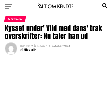
NYHEDER
Kysset under' Vild med dans' trak
overskrifter: Nu taler han ud
Udgivet
2 år siden
d.
4. oktober 2024
Af
Nicolai H