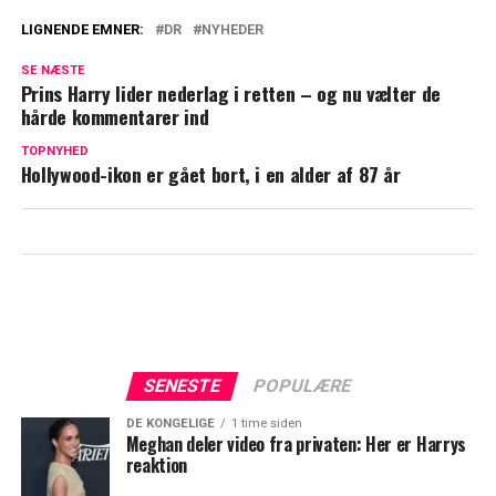
LIGNENDE EMNER:
DR
NYHEDER
Ramt af blodprop: Tidligere DR-vært er
SE NÆSTE
gået bort
Prins Harry lider nederlag i retten – og nu vælter de
hårde kommentarer ind
5 År efter minksag: Hasteforespørgsel
TOPNYHED
rammer Mette Frederiksen den 22.
Hollywood-ikon er gået bort, i en alder af 87 år
oktober
SENESTE
POPULÆRE
DE KONGELIGE
1 time siden
Meghan deler video fra privaten: Her er Harrys
reaktion