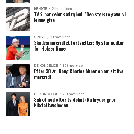
KENDTE
2 timer siden
TV 2-par deler sød nyhed: "Den største gave, vi
kunne give"
SPORT
3 timer siden
Skadesmareridtet fortsætter: Ny stor nedtur
for Holger Rune
DE KONGELIGE
19 timer siden
Efter 38 år: Kong Charles åbner op om sit livs
mareridt
DE KONGELIGE
20 timer siden
Sablet ned efter tv-debut: Nu bryder grev
Nikolai tavsheden