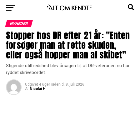
NYHEDER
Stopper hos DR efter 21 år: "Enten
forsøger man at rette skuden,
eller også hopper man af skibet"
Stigende utilfredshed blev årsagen til, at DR-veteranen nu har
ryddet skrivebordet.
Udgivet
4 uger siden
d.
8. juli 2026
Af
Nicolai H