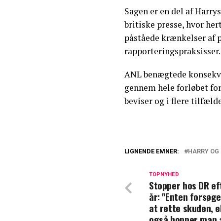
Sagen er en del af Harr
britiske presse, hvor her
påståede krænkelser af p
rapporteringspraksisser.
ANL benægtede konsekve
gennem hele forløbet fo
beviser og i flere tilfæld
LIGNENDE EMNER:
HARRY OG
Prins Harry 40 å
TOPNYHED
Stopper hos DR ef
Står frem: Sådan
år: "Enten forsøg
at rette skuden, e
også hopper man 