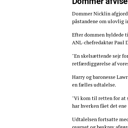
Dommer afvise
Dommer Nicklin afgjorde,
påstandene om ulovlig 
Efter dommen hyldede t
ANL-chefredaktør Paul D
"En skelsættende sejr fo
retfærdiggørelse af vores
Harry og baronesse Lawre
en fælles udtalelse.
"Vi kom til retten for a
har hverken fået det ene 
Udtalelsen fortsatte med
overset og beskrev afgø