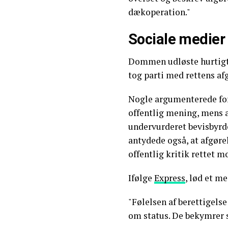
dækoperation."
Sociale medier
Dommen udløste hurtigt
tog parti med rettens af
Nogle argumenterede for,
offentlig mening, mens 
undervurderet bevisbyrde
antydede også, at afgøre
offentlig kritik rettet 
Ifølge
Express
, lød et m
"Følelsen af berettigelse
om status. De bekymrer s