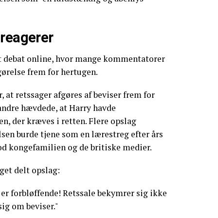
 reagerer
 debat online, hvor mange kommentatorer
gørelse frem for hertugen.
 at retssager afgøres af beviser frem for
andre hævdede, at Harry havde
n, der kræves i retten. Flere opslag
lsen burde tjene som en lærestreg efter års
mod kongefamilien og de britiske medier.
eget delt opslag:
 er forbløffende! Retssale bekymrer sig ikke
ig om beviser."