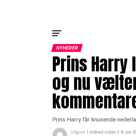
NYHEDER
Prins Harry 
og nu vælte
kommentare
Prins Harry får knusende nederlag 
Udgivet
1 måned siden
d.
8. juli 