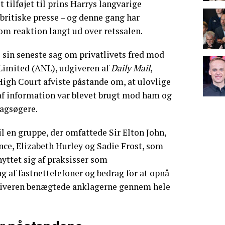
t tilføjet til prins Harrys langvarige
britiske presse – og denne gang har
om reaktion langt ud over retssalen.
 sin seneste sag om privatlivets fred mod
imited (ANL), udgiveren af
Daily Mail
,
igh Court afviste påstande om, at ulovlige
af information var blevet brugt mod ham og
sagsøgere.
il en gruppe, der omfattede Sir Elton John,
ce, Elizabeth Hurley og Sadie Frost, som
yttet sig af praksisser som
ng af fastnettelefoner og bedrag for at opnå
giveren benægtede anklagerne gennem hele