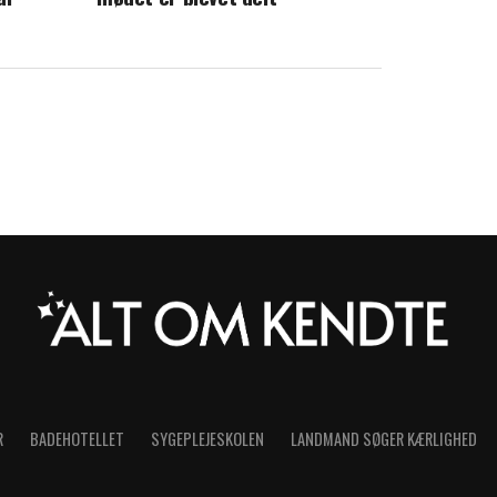
R
BADEHOTELLET
SYGEPLEJESKOLEN
LANDMAND SØGER KÆRLIGHED