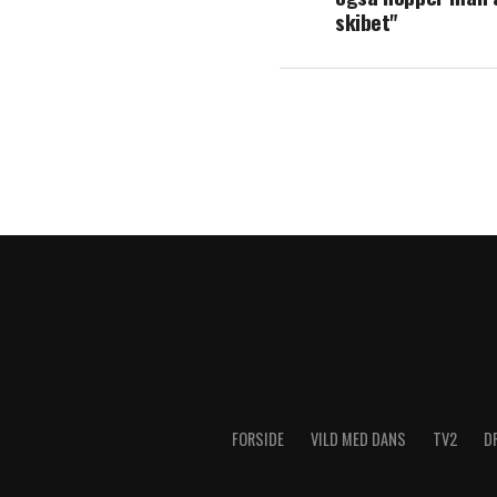
skibet"
FORSIDE
VILD MED DANS
TV2
D