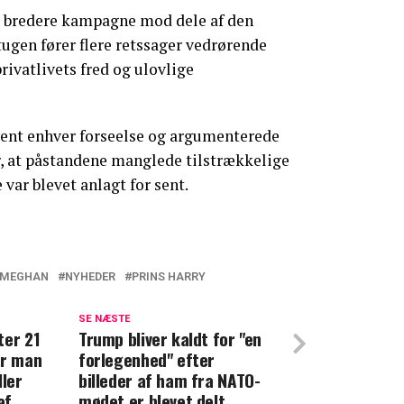
ys bredere kampagne mod dele af den
tugen fører flere retssager vedrørende
rivatlivets fred og ulovlige
nt enhver forseelse og argumenterede
r, at påstandene manglede tilstrækkelige
e var blevet anlagt for sent.
 MEGHAN
NYHEDER
PRINS HARRY
r: Så mange millioner får han nu
SE NÆSTE
ter 21
Trump bliver kaldt for "en
 er det at arbejde for Harry og Meghan
er man
forlegenhed" efter
ller
billeder af ham fra NATO-
af
mødet er blevet delt