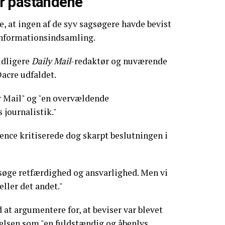
r påstandene
 at ingen af de syv sagsøgere havde bevist
informationsindsamling.
idligere
Daily Mail
-redaktør og nuværende
acre udfaldet.
r Mail" og "en overvældende
 journalistik."
nce kritiserede dog skarpt beslutningen i
t søge retfærdighed og ansvarlighed. Men vi
eller det andet."
 at argumentere for, at beviser var blevet
relsen som "en fuldstændig og åbenlys