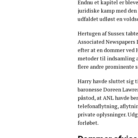
Endnu et kapitel er bleve
juridiske kamp med den 
udfaldet udløst en volds
Hertugen af Sussex tabte
Associated Newspapers L
efter at en dommer ved H
metoder til indsamling 
flere andre prominente 
Harry havde sluttet sig t
baronesse Doreen Lawren
påstod, at ANL havde ben
telefonaflytning, aflytni
private oplysninger. Ud
forløbet.