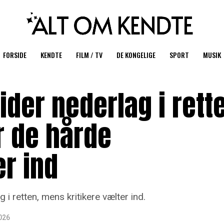
FORSIDE
KENDTE
FILM / TV
DE KONGELIGE
SPORT
MUSIK
lider nederlag i rett
r de hårde
r ind
i retten, mens kritikere vælter ind.
2026