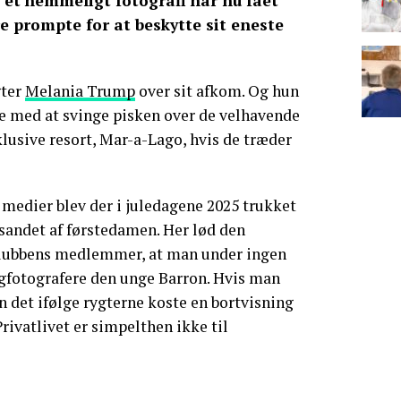
et hemmeligt fotografi har nu fået
e prompte for at beskytte sit eneste
gter
Melania Trump
over sit afkom. Og hun
ke med at svinge pisken over de velhavende
lusive resort, Mar-a-Lago, hvis de træder
 medier blev der i juledagene 2025 trukket
 sandet af førstedamen. Her lød den
klubbens medlemmer, at man under ingen
fotografere den unge Barron. Hvis man
n det ifølge rygterne koste en bortvisning
Privatlivet er simpelthen ikke til