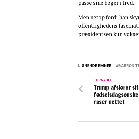
passe sine bøger i fred.
Men netop fordi han skyr
offentlighedens fascina
præsidentsøn kun vokset
LIGNENDE EMNER:
BARRON T
Melania Trump k
ske
TOPNYHED
Trump afslører si
fødselsdagsønske
Melania Trump a
raser nettet
det