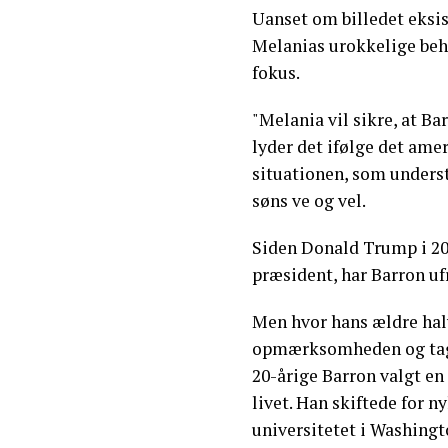
Uanset om billedet eksis
Melanias urokkelige beh
fokus.
"Melania vil sikre, at Ba
lyder det ifølge det ame
situationen, som underst
søns ve og vel.
Siden Donald Trump i 201
præsident, har Barron ufr
Men hvor hans ældre halv
opmærksomheden og tager 
20-årige Barron valgt en
livet. Han skiftede for n
universitetet i Washingt