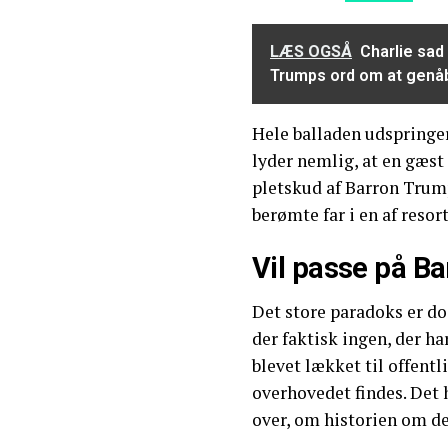
LÆS OGSÅ
Charlie sad
Trumps ord om at genå
Hele balladen udspringer
lyder nemlig, at en gæst
pletskud af Barron Trump
berømte far i en af resor
Vil passe på Ba
Det store paradoks er do
der faktisk ingen, der ha
blevet lækket til offentli
overhovedet findes. Det ha
over, om historien om de