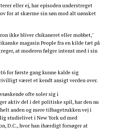
terer eller ej, har episoden understreget
ov for at skærme sin søn mod alt uønsket
rron ikke bliver chikaneret eller mobbet,"
rikanske magasin People fra en kilde tæt på
reger, at moderen følger intenst med i sin
6 for første gang kunne kalde sig
ivilligt været et kendt ansigt verden over.
søskende ofte soler sig i
aktiv del i det politiske spil, har den nu
 helt anden og mere tilbagetrukken vej i
ylig studielivet i New York ud med
on, D.C., hvor han ihærdigt forsøger at