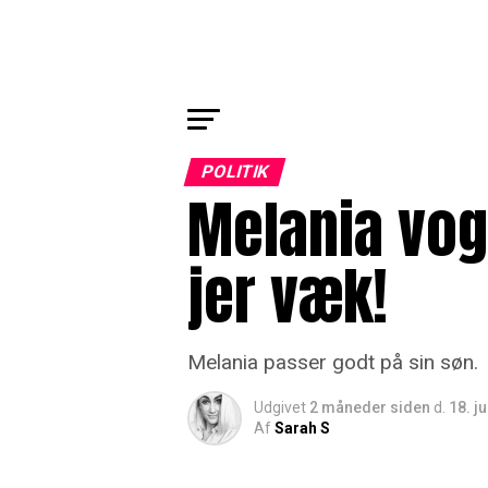
POLITIK
Melania vog
jer væk!
Melania passer godt på sin søn.
Udgivet
2 måneder siden
d.
18. j
Af
Sarah S