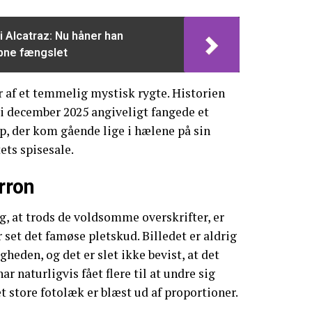
 i Alcatraz: Nu håner han
bne fængslet
 af et temmelig mystisk rygte. Historien
 i december 2025 angiveligt fangede et
, der kom gående lige i hælene på sin
tets spisesale.
rron
g, at trods de voldsomme overskrifter, er
r set det famøse pletskud. Billedet er aldrig
gheden, og det er slet ikke bevist, at det
r naturligvis fået flere til at undre sig
t store fotolæk er blæst ud af proportioner.