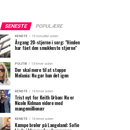
SENESTE
POPULÆRE
KENDTE
15 minutter siden
Årgang 20-stjerne i sorg: "Himlen
har fået den smukkeste stjerne"
POLITIK
13 timer siden
Der skal mere til at stoppe
Melania: Nu gør hun det igen
KENDTE
14 timer siden
Trist nyt for Keith Urban: Nu er
Nicole Kidman videre med
mangemillionær
KENDTE
16 timer siden
Kæmpe brøler på Langeland: Sofie