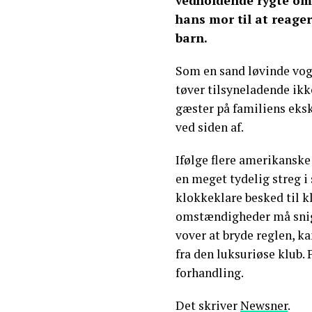
vedholdende rygte om 
hans mor til at reager
barn.
Som en sand løvinde vo
tøver tilsyneladende ik
gæster på familiens eksk
ved siden af.
Ifølge flere amerikanske
en meget tydelig streg i
klokkeklare besked til 
omstændigheder må snig
vover at bryde reglen, ka
fra den luksuriøse klub. 
forhandling.
Det skriver
Newsner
.