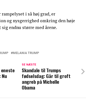
 rampelyset i så høj grad, er
tion og nysgerrighed omkring den høje
 sig endnu større med årene.
RUMP
MELANIA TRUMP
æmper for Barron: Nægter at lade det
SE NÆSTE
t eneste
Skandale til Trumps
: Nu
fødselsdag: Går til groft
fslører: Har i hemmelighed arbejdet på
angreb på Michelle
Obama