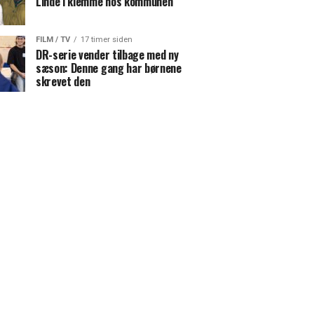
Linde i klemme hos kommunen
FILM / TV
17 timer siden
DR-serie vender tilbage med ny
sæson: Denne gang har børnene
skrevet den