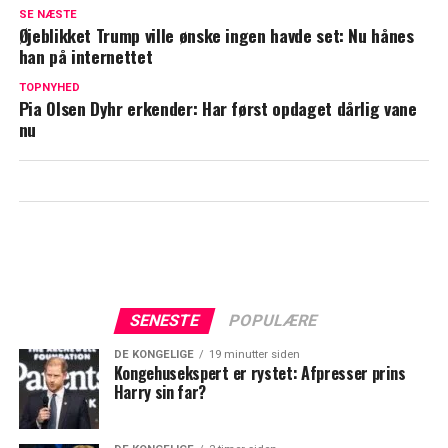
Det er rigtigt nok: Nu bekræfter Mette
SE NÆSTE
Frederiksen
Øjeblikket Trump ville ønske ingen havde set: Nu hånes
han på internettet
Mette Frederiksen smider bombe: Skal
helst ske inden næste valg
TOPNYHED
Pia Olsen Dyhr erkender: Har først opdaget dårlig vane
nu
SENESTE
POPULÆRE
DE KONGELIGE
19 minutter siden
Kongehusekspert er rystet: Afpresser prins
Harry sin far?