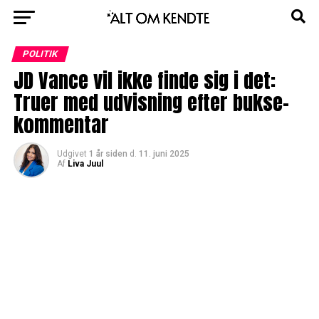
POLITIK
JD Vance vil ikke finde sig i det:
Truer med udvisning efter bukse-
kommentar
Udgivet
1 år siden
d.
11. juni 2025
Af
Liva Juul