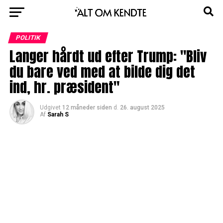
POLITIK
Langer hårdt ud efter Trump: "Bliv
du bare ved med at bilde dig det
ind, hr. præsident"
Udgivet
12 måneder siden
d.
26. august 2025
Af
Sarah S