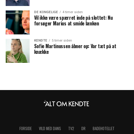
DE KONGELIGE
4 timer siden
Vil ikke være spærret inde på slottet: Nu
forsøger Marius at smide lænken
KENDTE
5 timer siden
Sofie Martinussen åbner op: Var tæt på at
knække
FORSIDE
VILD MED DANS
TV2
DR
BADEHOTELLET