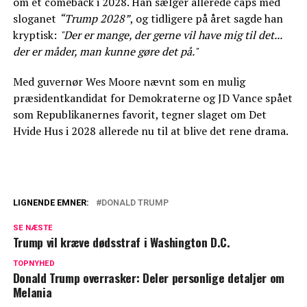
om et comeback i 2028. Han sælger allerede caps med
sloganet
“Trump 2028”
, og tidligere på året sagde han
kryptisk:
"Der er mange, der gerne vil have mig til det...
der er måder, man kunne gøre det på."
Med guvernør Wes Moore nævnt som en mulig
præsidentkandidat for Demokraterne og JD Vance spået
som Republikanernes favorit, tegner slaget om Det
Hvide Hus i 2028 allerede nu til at blive det rene drama.
LIGNENDE EMNER:
DONALD TRUMP
Donald Trump langer ud efter Julia
SE NÆSTE
Roberts: 'Vil væmme sig'
Trump vil kræve dødsstraf i Washington D.C.
Mette Frederiksen ønsker Trump tillykke:
TOPNYHED
Donald Trump overrasker: Deler personlige detaljer om
Her er hendes ord
Melania