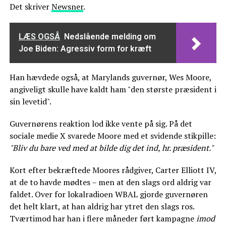
Det skriver
Newsner
.
LÆS OGSÅ
Nedslående melding om
Joe Biden: Agressiv form for kræft
Han hævdede også, at Marylands guvernør, Wes Moore,
angiveligt skulle have kaldt ham "den største præsident i
sin levetid".
Guvernørens reaktion lod ikke vente på sig. På det
sociale medie X svarede Moore med et svidende stikpille:
"Bliv du bare ved med at bilde dig det ind, hr. præsident."
Kort efter bekræftede Moores rådgiver, Carter Elliott IV,
at de to havde mødtes – men at den slags ord aldrig var
faldet. Over for lokalradioen WBAL gjorde guvernøren
det helt klart, at han aldrig har ytret den slags ros.
Tværtimod har han i flere måneder ført kampagne
imod