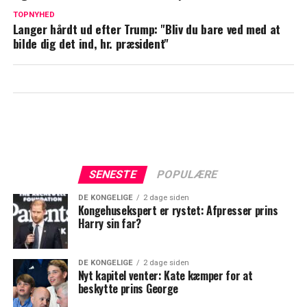
Trumps vilde privatfly: Kostede 700
TOPNYHED
Langer hårdt ud efter Trump: "Bliv du bare ved med at
millioner kroner
bilde dig det ind, hr. præsident"
SENESTE
POPULÆRE
DE KONGELIGE
2 dage siden
Kongehusekspert er rystet: Afpresser prins
Harry sin far?
DE KONGELIGE
2 dage siden
Nyt kapitel venter: Kate kæmper for at
beskytte prins George