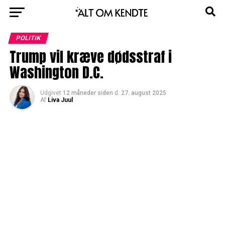
POLITIK
Trump vil kræve dødsstraf i
Washington D.C.
Udgivet
12 måneder siden
d.
27. august 2025
Af
Liva Juul