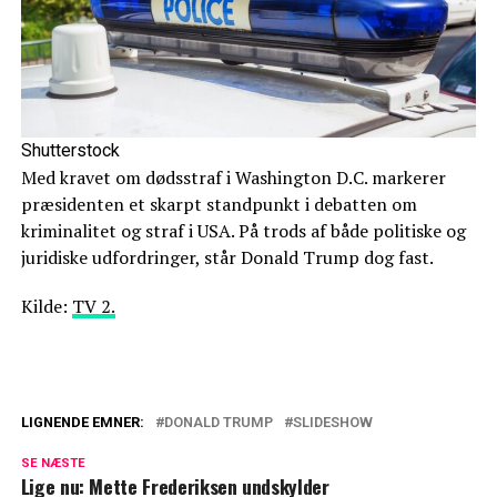
Shutterstock
Med kravet om dødsstraf i Washington D.C. markerer
præsidenten et skarpt standpunkt i debatten om
kriminalitet og straf i USA. På trods af både politiske og
juridiske udfordringer, står Donald Trump dog fast.
Kilde:
TV 2.
LIGNENDE EMNER:
DONALD TRUMP
SLIDESHOW
Biografi hævder at Donald Trump og
SE NÆSTE
Melania er separeret
Lige nu: Mette Frederiksen undskylder