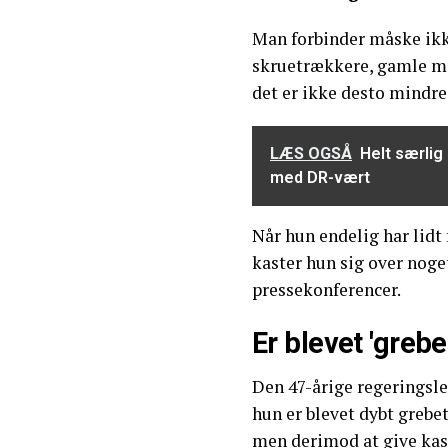
Man forbinder måske ikk
skruetrækkere, gamle m
det er ikke desto mindre
LÆS OGSÅ
Helt særlig
med DR-vært
Når hun endelig har lidt 
kaster hun sig over noget
pressekonferencer.
Er blevet 'grebe
Den 47-årige regeringsl
hun er blevet dybt grebe
men derimod at give kass