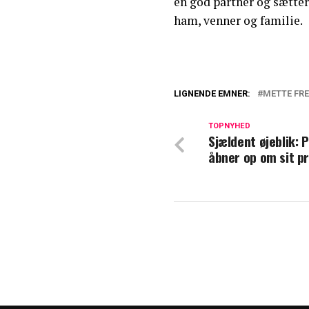
en god partner og sætte
ham, venner og familie.
LIGNENDE EMNER:
METTE FRE
Det er rigtigt n
TOPNYHED
Sjældent øjeblik: 
Mette Frederikse
åbner op om sit pr
næste valg