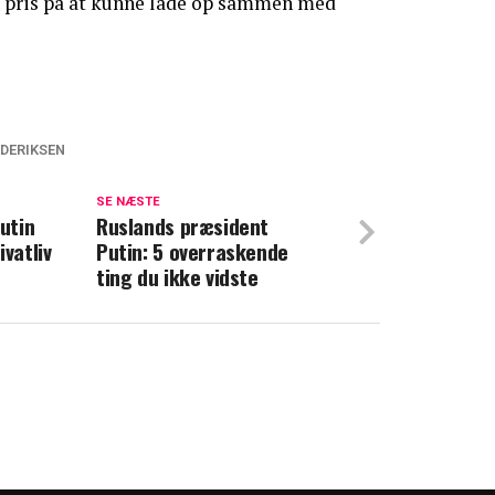
r pris på at kunne lade op sammen med
DERIKSEN
ok: Nu bekræfter Mette Frederiksen
SE NÆSTE
Putin
n smider bombe: Skal helst ske inden
Ruslands præsident
ivatliv
Putin: 5 overraskende
ting du ikke vidste