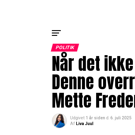
POLITIK
Når det ikke
Denne overr
Mette Freder
Udgivet
1 år siden
d.
6. juli 2025
Af
Liva Juul