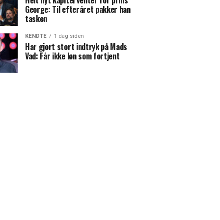
Helt nyt kapitel venter for prins
George: Til efteråret pakker han
tasken
KENDTE
1 dag siden
Har gjort stort indtryk på Mads
Vad: Får ikke løn som fortjent