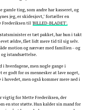
de gamle ting, som andre har kasseret, og
ynes jeg, er skidesjovt," fortæller en
 Frederiksen til '
BILLED-BLADET'.
atsminister er tæt pakket, har hun i takt
vet ældre, fået lidt mere tid til sig selv.
både motion og nærvær med familien – og
 og istandsættelse.
id i hverdagene, men nogle gange i
et er godt for os mennesker at lave noget,
de i hovedet, men også kommer mere ned i
r vigtig for Mette Frederiksen, der
m en stor støtte. Hun kalder sin mand for