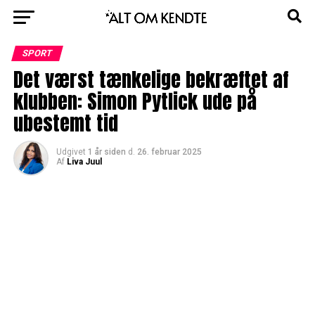
SPORT
Det værst tænkelige bekræftet af
klubben: Simon Pytlick ude på
ubestemt tid
Udgivet
1 år siden
d.
26. februar 2025
Af
Liva Juul