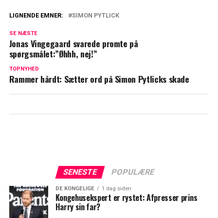
LIGNENDE EMNER:
SIMON PYTLICK
Endelig skete det: Pytlick og kæresten
SE NÆSTE
tager stort skridt
Jonas Vingegaard svarede promte på
spørgsmålet:”Øhhh, nej!”
Vidste du det? Sådan blev Mathias Gidsel
kåret som verdens bedste
TOPNYHED
Rammer hårdt: Sætter ord på Simon Pytlicks skade
håndboldspiller
SENESTE
POPULÆRE
DE KONGELIGE
1 dag siden
Kongehusekspert er rystet: Afpresser prins
Harry sin far?