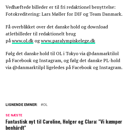
Vedhæftede billeder er til fri redaktionel benyttelse:
Fotokreditering: Lars Møller for DIF og Team Danmark.
Få overblikket over det danske hold og download
atletbilleder til redaktionelt brug
på
www.ol.dk
og
www.paralympiskelege.dk
Følg det danske hold til OL i Tokyo via @danmarktilol
på Facebook og Instagram, og følg det danske PL-hold
via @danmarktilpl ligeledes på Facebook og Instagram.
LIGNENDE EMNER:
OL
Nu har Nikolaj Jacobsen udtaget sin OL-
SE NÆSTE
trup: Her er de
Fantastisk nyt til Caroline, Holger og Clara: "Vi kæmper
benhårdt"