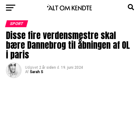
SPORT
Disse fire verdensmestre skal
bære Dannebrog til åbningen af OL
i paris
Udgivet
2 år siden
d.
19. juni 2024
Af
Sarah S