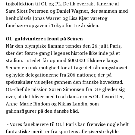
tøjkollektion til OL og PL. De fik overrakt fanerne af
Sara Slott Petersen og Daniel Wagner, der sammen med
henholdsvis Jonas Warrer og Lisa Kjær varetog
fanebæreropgaven i Tokyo for tre år siden.
OL-guldvindere i front på Seinen
Når den olympiske flamme tændes den 26. juli i Paris,
sker det første gang i legenes historie ikke inde på et
stadion. I stedet får op mod 600.000 tilskuere langs
Seinen en unik mulighed for at tage del i åbningsshowet
og hylde delegationerne fra 206 nationer, der på
spektakulær vis sejles gennem den franske hovedstad.
OL-chef de mission Søren Simonsen fra DIF glæder sig
over, at det bliver med to af danskernes OL-favoritter,
Anne-Marie Rindom og Niklas Landin, som
galionsfigurer på den danske båd.
- Vores fanebærere til OL i Paris kan fremvise nogle helt
fantastiske meritter fra sportens allerøverste hylde.