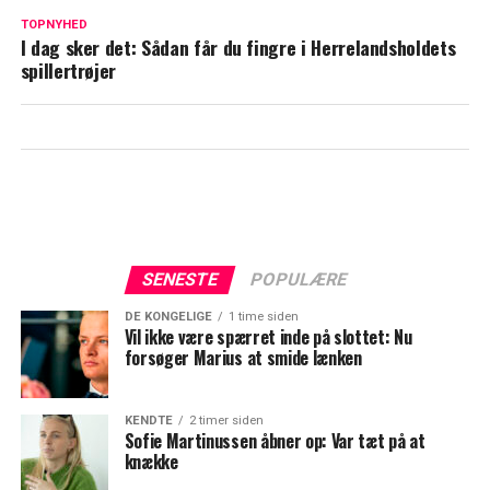
Afviser Vingegaard-rygter: Passer ikke
TOPNYHED
I dag sker det: Sådan får du fingre i Herrelandsholdets
spillertrøjer
SENESTE
POPULÆRE
DE KONGELIGE
1 time siden
Vil ikke være spærret inde på slottet: Nu
forsøger Marius at smide lænken
KENDTE
2 timer siden
Sofie Martinussen åbner op: Var tæt på at
knække