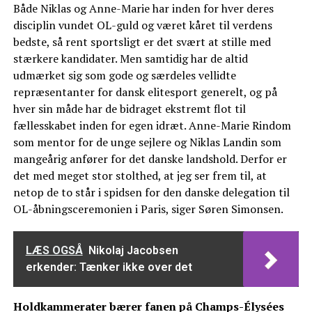
Både Niklas og Anne-Marie har inden for hver deres
disciplin vundet OL-guld og været kåret til verdens
bedste, så rent sportsligt er det svært at stille med
stærkere kandidater. Men samtidig har de altid
udmærket sig som gode og særdeles vellidte
repræsentanter for dansk elitesport generelt, og på
hver sin måde har de bidraget ekstremt flot til
fællesskabet inden for egen idræt. Anne-Marie Rindom
som mentor for de unge sejlere og Niklas Landin som
mangeårig anfører for det danske landshold. Derfor er
det med meget stor stolthed, at jeg ser frem til, at
netop de to står i spidsen for den danske delegation til
OL-åbningsceremonien i Paris, siger Søren Simonsen.
LÆS OGSÅ
Nikolaj Jacobsen
erkender: Tænker ikke over det
Holdkammerater bærer fanen på Champs-Élysées