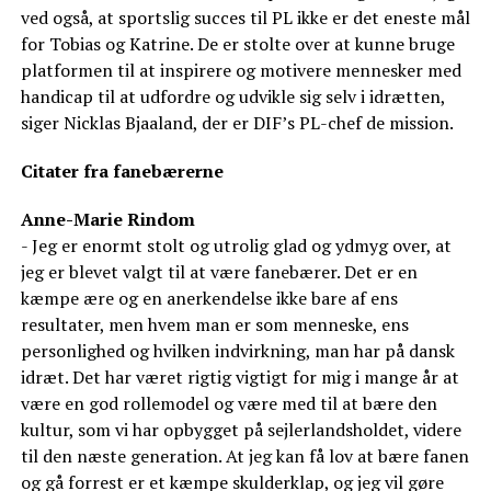
ved også, at sportslig succes til PL ikke er det eneste mål
for Tobias og Katrine. De er stolte over at kunne bruge
platformen til at inspirere og motivere mennesker med
handicap til at udfordre og udvikle sig selv i idrætten,
siger Nicklas Bjaaland, der er DIF’s PL-chef de mission.
Citater fra fanebærerne
Anne-Marie Rindom
- Jeg er enormt stolt og utrolig glad og ydmyg over, at
jeg er blevet valgt til at være fanebærer. Det er en
kæmpe ære og en anerkendelse ikke bare af ens
resultater, men hvem man er som menneske, ens
personlighed og hvilken indvirkning, man har på dansk
idræt. Det har været rigtig vigtigt for mig i mange år at
være en god rollemodel og være med til at bære den
kultur, som vi har opbygget på sejlerlandsholdet, videre
til den næste generation. At jeg kan få lov at bære fanen
og gå forrest er et kæmpe skulderklap, og jeg vil gøre