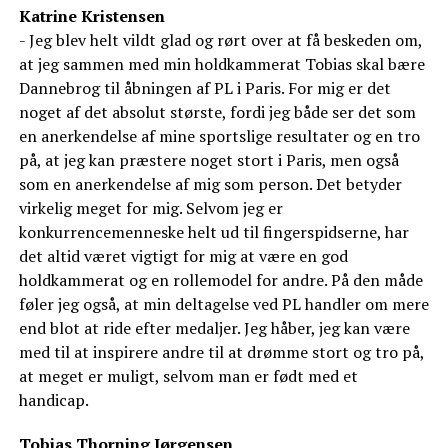
Katrine Kristensen
- Jeg blev helt vildt glad og rørt over at få beskeden om,
at jeg sammen med min holdkammerat Tobias skal bære
Dannebrog til åbningen af PL i Paris. For mig er det
noget af det absolut største, fordi jeg både ser det som
en anerkendelse af mine sportslige resultater og en tro
på, at jeg kan præstere noget stort i Paris, men også
som en anerkendelse af mig som person. Det betyder
virkelig meget for mig. Selvom jeg er
konkurrencemenneske helt ud til fingerspidserne, har
det altid været vigtigt for mig at være en god
holdkammerat og en rollemodel for andre. På den måde
føler jeg også, at min deltagelse ved PL handler om mere
end blot at ride efter medaljer. Jeg håber, jeg kan være
med til at inspirere andre til at drømme stort og tro på,
at meget er muligt, selvom man er født med et
handicap.
Tobias Thorning Jørgensen