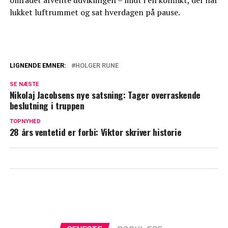
lukket luftrummet og sat hverdagen på pause.
LIGNENDE EMNER:
HOLGER RUNE
Nu er det officielt: Fantastisk nyt til
SE NÆSTE
Holger Rune
Nikolaj Jacobsens nye satsning: Tager overraskende
beslutning i truppen
Afslører vild minutløn: Selvom Holger
Rune tabte, gik han ikke tomhændet
TOPNYHED
28 års ventetid er forbi: Viktor skriver historie
derfra