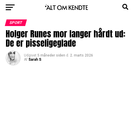
SPORT
Holger Runes mor langer hårdt ud:
De er pisseligeglade
Udgivet
5 måneder siden
d.
2. marts 2026
Af
Sarah S