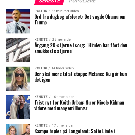
SENESTE
POPULÆRE
POLITIK
38 minutter siden
Ord fra dagbog afsløret: Det sagde Obama om
Trump
KENDTE
2 timer siden
Årgang 20-stjerne i sorg: "Himlen har fået den
smukkeste stjerne"
POLITIK
14 timer siden
Der skal mere til at stoppe Melania: Nu gør hun
det igen
KENDTE
16 timer siden
Trist nyt for Keith Urban: Nu er Nicole Kidman
videre med mangemillionær
KENDTE
17 timer siden
Kæmpe brøler på Langeland: Sofie Linde i