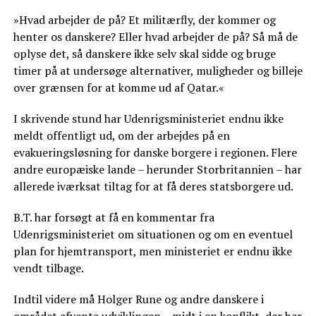
»Hvad arbejder de på? Et militærfly, der kommer og
henter os danskere? Eller hvad arbejder de på? Så må de
oplyse det, så danskere ikke selv skal sidde og bruge
timer på at undersøge alternativer, muligheder og billeje
over grænsen for at komme ud af Qatar.«
I skrivende stund har Udenrigsministeriet endnu ikke
meldt offentligt ud, om der arbejdes på en
evakueringsløsning for danske borgere i regionen. Flere
andre europæiske lande – herunder Storbritannien – har
allerede iværksat tiltag for at få deres statsborgere ud.
B.T. har forsøgt at få en kommentar fra
Udenrigsministeriet om situationen og om en eventuel
plan for hjemtransport, men ministeriet er endnu ikke
vendt tilbage.
Indtil videre må Holger Rune og andre danskere i
området afvente udviklingen – midt i en konflikt, der har