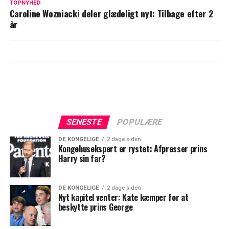
Nye detaljer om Tour de France 2025
TOPNYHED
Caroline Wozniacki deler glædeligt nyt: Tilbage efter 2
afsløret: Sådan er Jonas Vingegaard
år
stillet
SENESTE
POPULÆRE
DE KONGELIGE
2 dage siden
Kongehusekspert er rystet: Afpresser prins
Harry sin far?
DE KONGELIGE
2 dage siden
Nyt kapitel venter: Kate kæmper for at
beskytte prins George