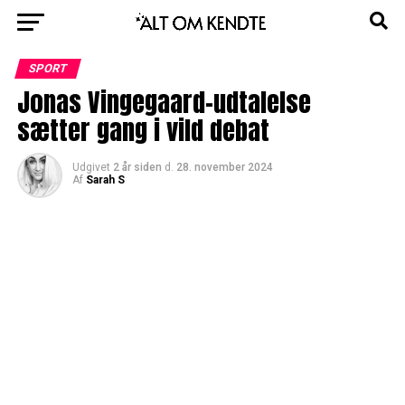
SPORT
Jonas Vingegaard-udtalelse
sætter gang i vild debat
Udgivet
2 år siden
d.
28. november 2024
Af
Sarah S