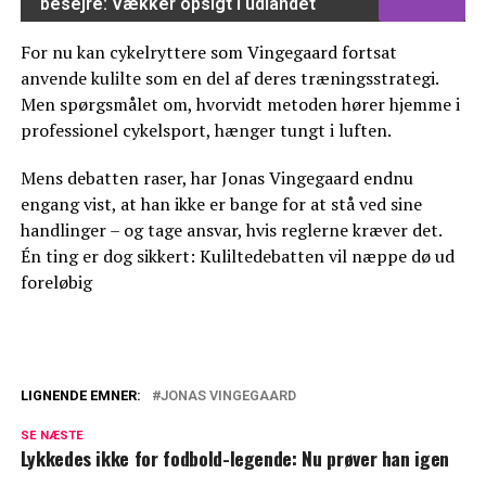
besejre: Vækker opsigt i udlandet
For nu kan cykelryttere som Vingegaard fortsat
anvende kulilte som en del af deres træningsstrategi.
Men spørgsmålet om, hvorvidt metoden hører hjemme i
professionel cykelsport, hænger tungt i luften.
Mens debatten raser, har Jonas Vingegaard endnu
engang vist, at han ikke er bange for at stå ved sine
handlinger – og tage ansvar, hvis reglerne kræver det.
Én ting er dog sikkert: Kuliltedebatten vil næppe dø ud
foreløbig
LIGNENDE EMNER:
JONAS VINGEGAARD
Afslører ny udtalelse om Vingegaard i
SE NÆSTE
Tour de France
Lykkedes ikke for fodbold-legende: Nu prøver han igen