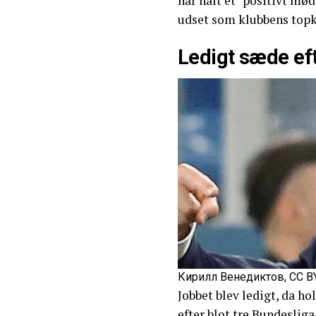
har haft et “positivt mø
udset som klubbens topka
Ledigt sæde ef
Кирилл Венедиктов, CC BY
Jobbet blev ledigt, da ho
efter blot tre Bundesliga