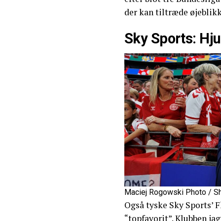
der kan tiltræde øjeblikk
Sky Sports: Hju
Maciej Rogowski Photo / S
Også tyske Sky Sports’ 
“topfavorit”. Klubben jag