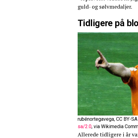
guld- og sølvmedaljer.
Tidligere på bl
rubénortegavega, CC BY-SA
sa/2.0
, via Wikimedia Com
Allerede tidligere i år v