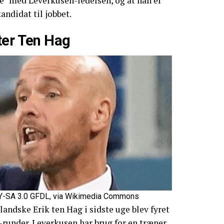
de” med Leverkusen-ledelsen, og at han er
ndidat til jobbet.
ter Ten Hag
-SA 3.0 GFDL, via Wikimedia Commons
llandske Erik ten Hag i sidste uge blev fyret
-runder. Leverkusen har brug for en træner,