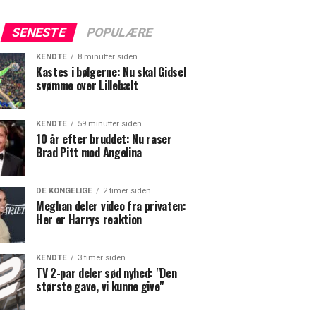
SENESTE
POPULÆRE
KENDTE
8 minutter siden
Kastes i bølgerne: Nu skal Gidsel
svømme over Lillebælt
KENDTE
59 minutter siden
10 år efter bruddet: Nu raser
Brad Pitt mod Angelina
DE KONGELIGE
2 timer siden
Meghan deler video fra privaten:
Her er Harrys reaktion
KENDTE
3 timer siden
TV 2-par deler sød nyhed: "Den
største gave, vi kunne give"