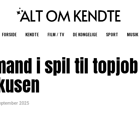
FORSIDE
KENDTE
FILM / TV
DE KONGELIGE
SPORT
MUSIK
and i spil til topjob 
rkusen
september 2025