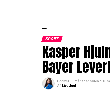
SPORT
Kasper Hjulm
Bayer Leve
Udgivet
11 måneder siden
d.
8. 
Af
Liva Juul