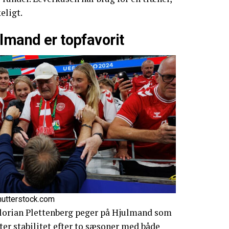
eligt.
lmand er topfavorit
hutterstock.com
Florian Plettenberg peger på Hjulmand som
ter stabilitet efter to sæsoner med både