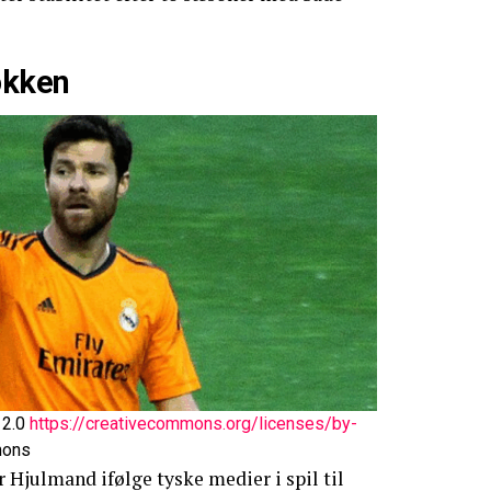
okken
 2.0
https://creativecommons.org/licenses/by-
mons
ar Hjulmand ifølge tyske medier i spil til