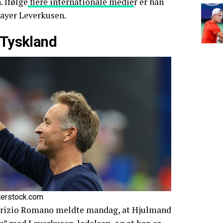
. Ifølge
flere internationale medie
r er han
 Bayer Leverkusen.
 Tyskland
terstock.com
abrizio Romano meldte mandag, at Hjulmand