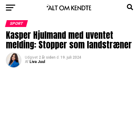
SPORT
Kasper Hjulmand med uventet
melding: Stopper som landstræner
Udgivet
2 år siden
d.
19. juli 2024
Af
Liva Juul