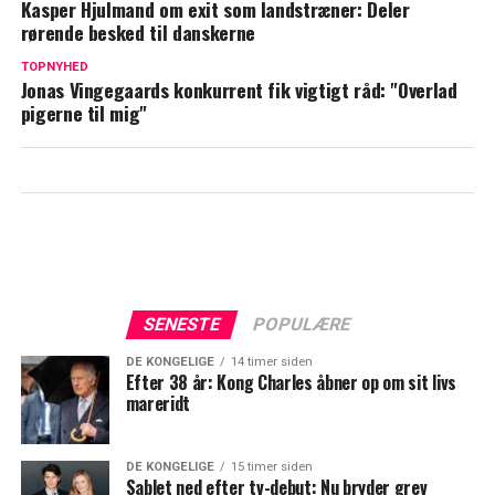
spidsen
Kasper Hjulmand om exit som landstræner: Deler
rørende besked til danskerne
Nu har Nikolaj Jacobsen udtaget sin OL-
TOPNYHED
trup: Her er de
Jonas Vingegaards konkurrent fik vigtigt råd: "Overlad
pigerne til mig"
SENESTE
POPULÆRE
DE KONGELIGE
14 timer siden
Efter 38 år: Kong Charles åbner op om sit livs
mareridt
DE KONGELIGE
15 timer siden
Sablet ned efter tv-debut: Nu bryder grev