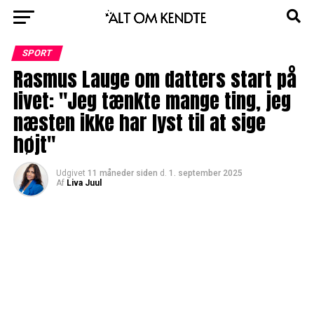
SPORT
Rasmus Lauge om datters start på
livet: "Jeg tænkte mange ting, jeg
næsten ikke har lyst til at sige
højt"
Udgivet
11 måneder siden
d.
1. september 2025
Af
Liva Juul