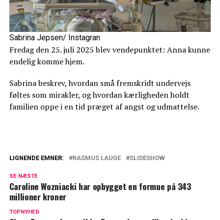
Sabrina Jepsen/ Instagran
Fredag den 25. juli 2025 blev vendepunktet: Anna kunne
endelig komme hjem.
Sabrina beskrev, hvordan små fremskridt undervejs
føltes som mirakler, og hvordan kærligheden holdt
familien oppe i en tid præget af angst og udmattelse.
LIGNENDE EMNER:
RASMUS LAUGE
SLIDESHOW
Rasmus Lauge skuffet: Derfor sidder han
SE NÆSTE
'på bænken'
Caroline Wozniacki har opbygget en formue på 343
millioner kroner
Mange ved det ikke: Sådan besluttes det
hvem der bliver 'Player of the match'
TOPNYHED