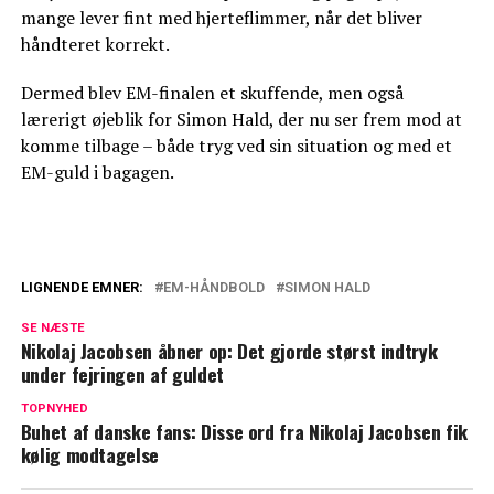
mange lever fint med hjerteflimmer, når det bliver
håndteret korrekt.
Dermed blev EM-finalen et skuffende, men også
lærerigt øjeblik for Simon Hald, der nu ser frem mod at
komme tilbage – både tryg ved sin situation og med et
EM-guld i bagagen.
LIGNENDE EMNER:
EM-HÅNDBOLD
SIMON HALD
Simon Hald er netop blevet far: Derfor er
SE NÆSTE
det svært at forene med håndbold
Nikolaj Jacobsen åbner op: Det gjorde størst indtryk
under fejringen af guldet
Svært at koncentrere sig om håndbold:
Nu sætter Simon Hald ord på
TOPNYHED
Buhet af danske fans: Disse ord fra Nikolaj Jacobsen fik
kølig modtagelse