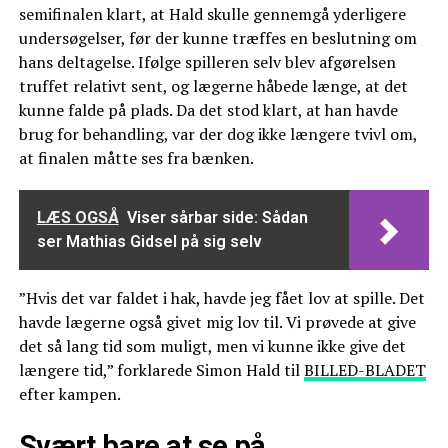
semifinalen klart, at Hald skulle gennemgå yderligere
undersøgelser, før der kunne træffes en beslutning om
hans deltagelse. Ifølge spilleren selv blev afgørelsen
truffet relativt sent, og lægerne håbede længe, at det
kunne falde på plads. Da det stod klart, at han havde
brug for behandling, var der dog ikke længere tvivl om,
at finalen måtte ses fra bænken.
LÆS OGSÅ
Viser sårbar side: Sådan
ser Mathias Gidsel på sig selv
”Hvis det var faldet i hak, havde jeg fået lov at spille. Det
havde lægerne også givet mig lov til. Vi prøvede at give
det så lang tid som muligt, men vi kunne ikke give det
længere tid,” forklarede Simon Hald til
BILLED-BLADET
efter kampen.
Svært bare at se på