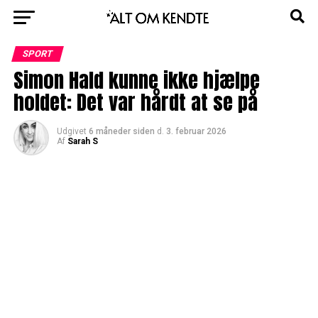
SPORT
Simon Hald kunne ikke hjælpe
holdet: Det var hårdt at se på
Udgivet
6 måneder siden
d.
3. februar 2026
Af
Sarah S