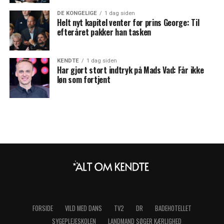
DE KONGELIGE
1 dag siden
Helt nyt kapitel venter for prins George: Til
efteråret pakker han tasken
KENDTE
1 dag siden
Har gjort stort indtryk på Mads Vad: Får ikke
løn som fortjent
FORSIDE
VILD MED DANS
TV2
DR
BADEHOTELLET
SYGEPLEJESKOLEN
LANDMAND SØGER KÆRLIGHED