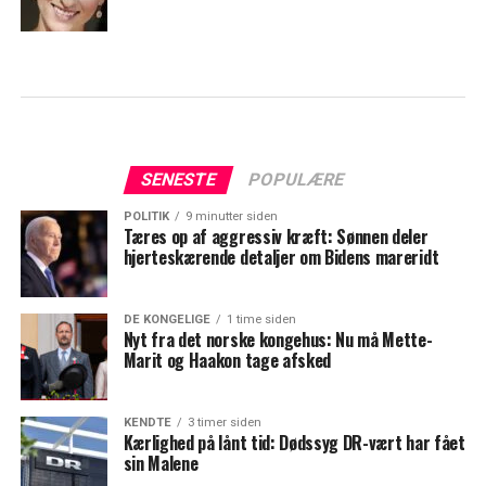
SENESTE
POPULÆRE
POLITIK
9 minutter siden
Tæres op af aggressiv kræft: Sønnen deler
hjerteskærende detaljer om Bidens mareridt
DE KONGELIGE
1 time siden
Nyt fra det norske kongehus: Nu må Mette-
Marit og Haakon tage afsked
KENDTE
3 timer siden
Kærlighed på lånt tid: Dødssyg DR-vært har fået
sin Malene