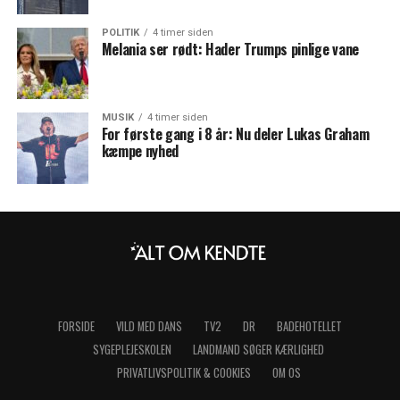
POLITIK
4 timer siden
Melania ser rødt: Hader Trumps pinlige vane
MUSIK
4 timer siden
For første gang i 8 år: Nu deler Lukas Graham
kæmpe nyhed
FORSIDE
VILD MED DANS
TV2
DR
BADEHOTELLET
SYGEPLEJESKOLEN
LANDMAND SØGER KÆRLIGHED
PRIVATLIVSPOLITIK & COOKIES
OM OS