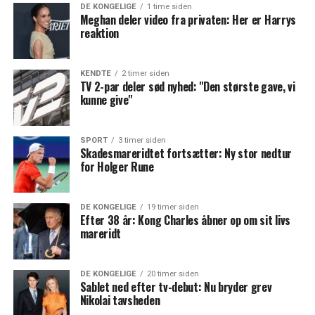
DE KONGELIGE
1 time siden
Meghan deler video fra privaten: Her er Harrys
reaktion
KENDTE
2 timer siden
TV 2-par deler sød nyhed: "Den største gave, vi
kunne give"
SPORT
3 timer siden
Skadesmareridtet fortsætter: Ny stor nedtur
for Holger Rune
DE KONGELIGE
19 timer siden
Efter 38 år: Kong Charles åbner op om sit livs
mareridt
DE KONGELIGE
20 timer siden
Sablet ned efter tv-debut: Nu bryder grev
Nikolai tavsheden