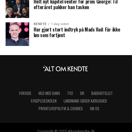
Helt nyt kapitel venter for prins George: Til
efteråret pakker han tasken
KENDTE
1 dag siden
Har gjort stort indtryk på Mads Vad: Får ikke
løn som fortjent
FORSIDE
VILD MED DANS
TV2
DR
BADEHOTELLET
SYGEPLEJESKOLEN
LANDMAND SØGER KÆRLIGHED
PRIVATLIVSPOLITIK & COOKIES
OM OS
Copyright © 2025 Altomkendte.dk