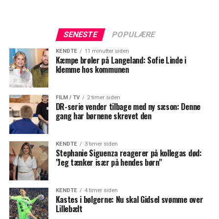
SENESTE
POPULÆRE
KENDTE
11 minutter siden
Kæmpe brøler på Langeland: Sofie Linde i
klemme hos kommunen
FILM / TV
2 timer siden
DR-serie vender tilbage med ny sæson: Denne
gang har børnene skrevet den
KENDTE
3 timer siden
Stephanie Siguenza reagerer på kollegas død:
"Jeg tænker især på hendes børn"
KENDTE
4 timer siden
Kastes i bølgerne: Nu skal Gidsel svømme over
Lillebælt