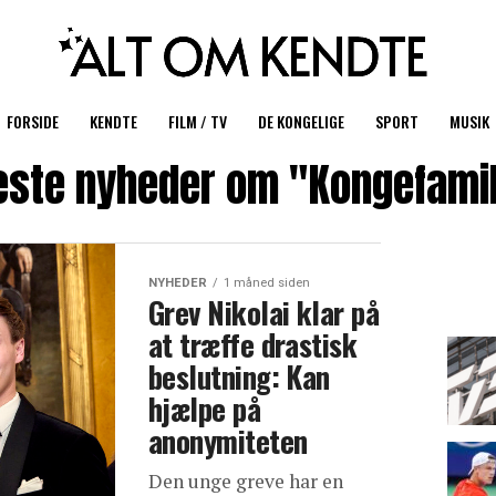
FORSIDE
KENDTE
FILM / TV
DE KONGELIGE
SPORT
MUSIK
este nyheder om "Kongefamil
NYHEDER
1 måned siden
Grev Nikolai klar på
at træffe drastisk
beslutning: Kan
hjælpe på
anonymiteten
Den unge greve har en