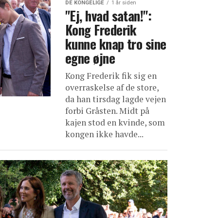
DE KONGELIGE
1 år siden
"Ej, hvad satan!":
Kong Frederik
kunne knap tro sine
egne øjne
Kong Frederik fik sig en
overraskelse af de store,
da han tirsdag lagde vejen
forbi Gråsten. Midt på
kajen stod en kvinde, som
kongen ikke havde...