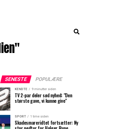
ien"
SENESTE
POPULÆRE
KENDTE
9 minutter siden
TV 2-par deler sød nyhed: "Den
største gave, vi kunne give"
SPORT
1 time siden
Skadesmareridtet fortsætter: Ny
stor nedtur for Holger Rune