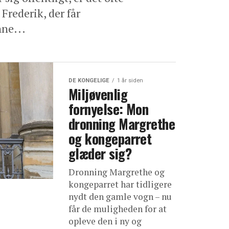
Frederik, der får
ne...
DE KONGELIGE
1 år siden
Miljøvenlig
fornyelse: Mon
dronning Margrethe
og kongeparret
glæder sig?
Dronning Margrethe og
kongeparret har tidligere
nydt den gamle vogn – nu
får de muligheden for at
opleve den i ny og