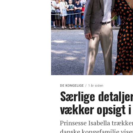
DE KONGELIGE
1 år siden
Særlige detaljer
vækker opsigt i
Prinsesse Isabella trække
danske kongefamilie viser 