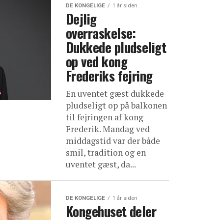
DE KONGELIGE
1 år siden
Dejlig
overraskelse:
Dukkede pludseligt
op ved kong
Frederiks fejring
En uventet gæst dukkede
pludseligt op på balkonen
til fejringen af kong
Frederik. Mandag ved
middagstid var der både
smil, tradition og en
uventet gæst, da...
DE KONGELIGE
1 år siden
Kongehuset deler