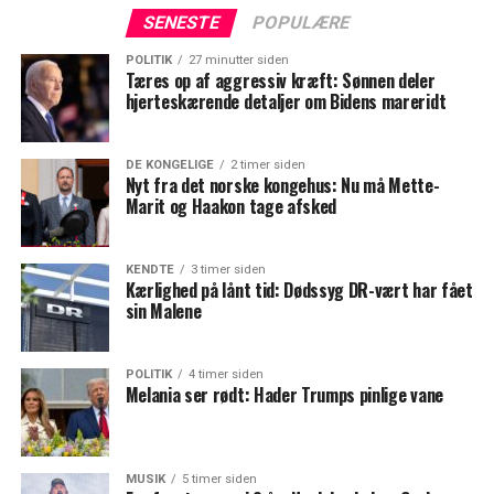
SENESTE
POPULÆRE
POLITIK
27 minutter siden
Tæres op af aggressiv kræft: Sønnen deler
hjerteskærende detaljer om Bidens mareridt
DE KONGELIGE
2 timer siden
Nyt fra det norske kongehus: Nu må Mette-
Marit og Haakon tage afsked
KENDTE
3 timer siden
Kærlighed på lånt tid: Dødssyg DR-vært har fået
sin Malene
POLITIK
4 timer siden
Melania ser rødt: Hader Trumps pinlige vane
MUSIK
5 timer siden