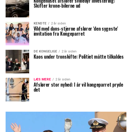
Kongehuset afslører svinedyr investering:
Skifter krone-bilerne ud
KENDTE
2 år siden
Vild med dans-stjerne afslører 'den sygeste'
invitation fra Kongeparret
DE KONGELIGE
2 år siden
Kaos under tronskifte: Politiet måtte tilkaldes
LÆS MERE
2 år siden
Afslører stor nyhed: I år vil kongeparret pryde
det