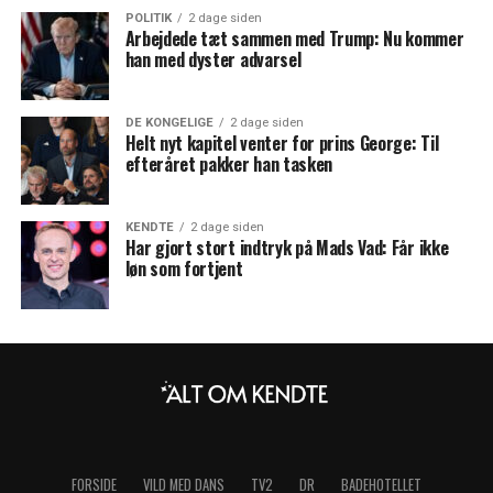
POLITIK
2 dage siden
Arbejdede tæt sammen med Trump: Nu kommer
han med dyster advarsel
DE KONGELIGE
2 dage siden
Helt nyt kapitel venter for prins George: Til
efteråret pakker han tasken
KENDTE
2 dage siden
Har gjort stort indtryk på Mads Vad: Får ikke
løn som fortjent
FORSIDE
VILD MED DANS
TV2
DR
BADEHOTELLET