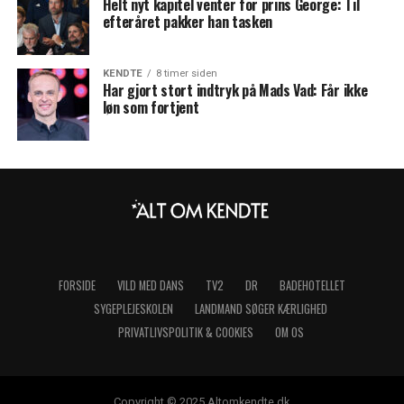
Helt nyt kapitel venter for prins George: Til
efteråret pakker han tasken
KENDTE
8 timer siden
Har gjort stort indtryk på Mads Vad: Får ikke
løn som fortjent
FORSIDE
VILD MED DANS
TV2
DR
BADEHOTELLET
SYGEPLEJESKOLEN
LANDMAND SØGER KÆRLIGHED
PRIVATLIVSPOLITIK & COOKIES
OM OS
Copyright © 2025 Altomkendte.dk