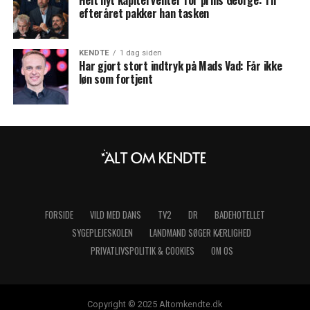
efteråret pakker han tasken
KENDTE
1 dag siden
Har gjort stort indtryk på Mads Vad: Får ikke
løn som fortjent
FORSIDE
VILD MED DANS
TV2
DR
BADEHOTELLET
SYGEPLEJESKOLEN
LANDMAND SØGER KÆRLIGHED
PRIVATLIVSPOLITIK & COOKIES
OM OS
Copyright © 2025 Altomkendte.dk