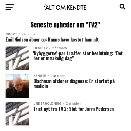
Seneste nyheder om "TV2"
SPORT
2 år siden
Emil Nielsen åbner op: Kunne have kostet ham alt
FILM / TV
2 år siden
'Nybyggerne'-par træffer stor beslutning: "Det
her er mærkelig dag"
KENDTE
2 år siden
Blachman afslører diagnose: Er startet på
medicin
UNDERHOLDNING
2 år siden
Trist nyt fra TV 2: Slut for Janni Pedersen