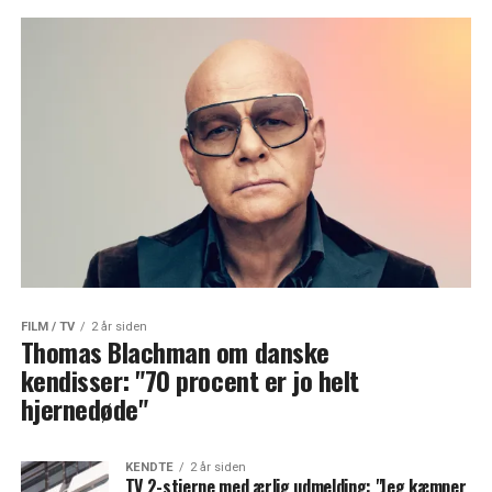
FILM / TV
2 år siden
Thomas Blachman om danske
kendisser: "70 procent er jo helt
hjernedøde"
KENDTE
2 år siden
TV 2-stjerne med ærlig udmelding: "Jeg kæmper