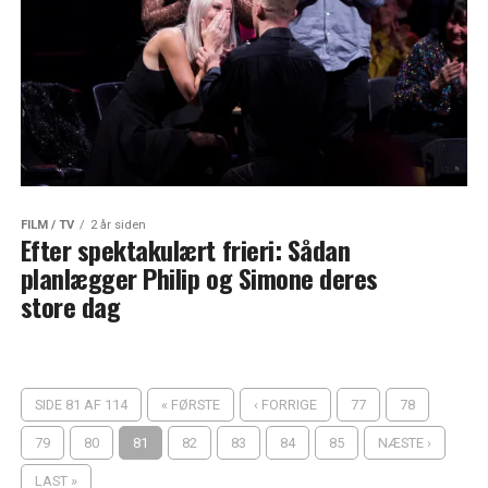
FILM / TV
2 år siden
Efter spektakulært frieri: Sådan
planlægger Philip og Simone deres
store dag
SIDE 81 AF 114
« FØRSTE
‹ FORRIGE
77
78
79
80
81
82
83
84
85
NÆSTE ›
LAST »