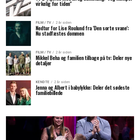
virkelig for tiden"
FILM / TV
2 år siden
Nedtur for Lise Roulund fra 'Den sorte svane':
Nu stadfæstes dommen
FILM / TV
2 år siden
Mikkel Beha og familien tilbage på tv: Deler nye
detaljer
KENDTE
2 år siden
Jenna og Albert i babylykke: Deler det sødeste
familiebillede