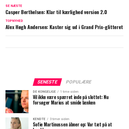
Robinson stjerne dropper fitness for
SE NÆSTE
familie: Nu skal drømmen opfyldes
Casper Berthelsen: Klar til kærlighed version 2.0
Robinson Ekspeditionen: Alle talte bag
TOPNYHED
Alex Høgh Andersen: Kaster sig ud i Grand Prix-glitteret
hendes ryg
SENESTE
POPULÆRE
DE KONGELIGE
1 time siden
Vil ikke være spærret inde på slottet: Nu
forsøger Marius at smide lænken
KENDTE
3 timer siden
Sofie Martinussen åbner op: Var tæt på at