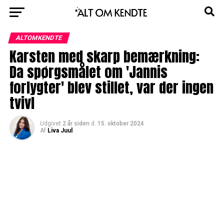
ALTOMKENDTE
Karsten med skarp bemærkning:
Da spørgsmålet om 'Jannis
forlygter' blev stillet, var der ingen
tvivl
Udgivet
2 år siden
d.
15. oktober 2024
Af
Liva Juul