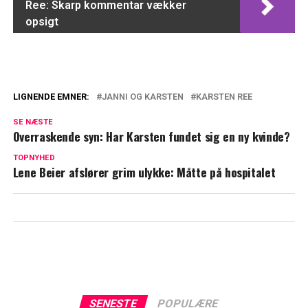
Ree: Skarp kommentar vækker
opsigt
LIGNENDE EMNER:
JANNI OG KARSTEN
KARSTEN REE
Janni Ree med opsigtesvækkende
SE NÆSTE
afsløring: Skete mens hun stadig var gift
Overraskende syn: Har Karsten fundet sig en ny kvinde?
med Karsten Ree
TOPNYHED
Lene Beier afslører grim ulykke: Måtte på hospitalet
Karsten Rees vilde gave vækker opsigt:
kaldte det et 'tak for loyalitet'
SENESTE
POPULÆRE