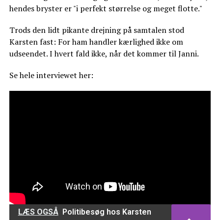
hendes bryster er "i perfekt størrelse og meget flotte."
Trods den lidt pikante drejning på samtalen stod
Karsten fast: For ham handler kærlighed ikke om
udseendet. I hvert fald ikke, når det kommer til Janni.
Se hele interviewet her:
LÆS OGSÅ
Politibesøg hos Karsten