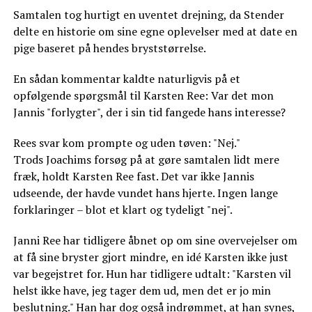
Samtalen tog hurtigt en uventet drejning, da Stender
delte en historie om sine egne oplevelser med at date en
pige baseret på hendes bryststørrelse.
En sådan kommentar kaldte naturligvis på et
opfølgende spørgsmål til Karsten Ree: Var det mon
Jannis "forlygter", der i sin tid fangede hans interesse?
Rees svar kom prompte og uden tøven: "Nej."
Trods Joachims forsøg på at gøre samtalen lidt mere
fræk, holdt Karsten Ree fast. Det var ikke Jannis
udseende, der havde vundet hans hjerte. Ingen lange
forklaringer – blot et klart og tydeligt "nej".
Janni Ree har tidligere åbnet op om sine overvejelser om
at få sine bryster gjort mindre, en idé Karsten ikke just
var begejstret for. Hun har tidligere udtalt: "Karsten vil
helst ikke have, jeg tager dem ud, men det er jo min
beslutning." Han har dog også indrømmet, at han synes,