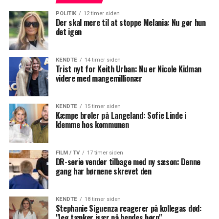
POLITIK
12 timer siden
Der skal mere til at stoppe Melania: Nu gør hun
det igen
KENDTE
14 timer siden
Trist nyt for Keith Urban: Nu er Nicole Kidman
videre med mangemillionær
KENDTE
15 timer siden
Kæmpe brøler på Langeland: Sofie Linde i
klemme hos kommunen
FILM / TV
17 timer siden
DR-serie vender tilbage med ny sæson: Denne
gang har børnene skrevet den
KENDTE
18 timer siden
Stephanie Siguenza reagerer på kollegas død:
"Jeg tænker især på hendes børn"