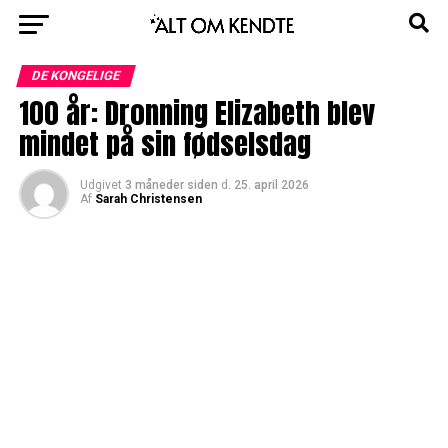
DE KONGELIGE
100 år: Dronning Elizabeth blev
mindet på sin fødselsdag
Udgivet
3 måneder siden
d.
25. april 2026
Af
Sarah Christensen