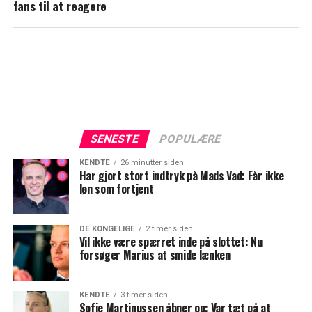
fans til at reagere
SENESTE
POPULÆRE
KENDTE
26 minutter siden
Har gjort stort indtryk på Mads Vad: Får ikke
løn som fortjent
DE KONGELIGE
2 timer siden
Vil ikke være spærret inde på slottet: Nu
forsøger Marius at smide lænken
KENDTE
3 timer siden
Sofie Martinussen åbner op: Var tæt på at