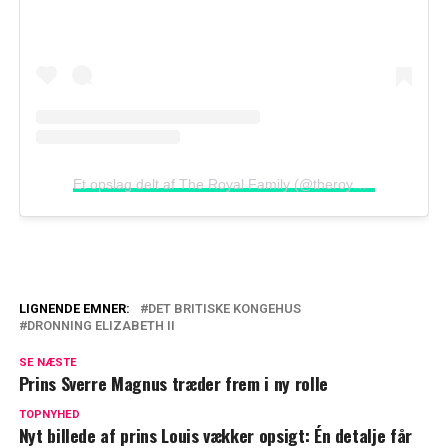
Et opslag delt af The Royal Family (@theroyalfamily)
LIGNENDE EMNER:
DET BRITISKE KONGEHUS
DRONNING ELIZABETH II
Prinsesse Anne: Hylder sin mor gennem
modearven
SE NÆSTE
Prins Sverre Magnus træder frem i ny rolle
Nu rammer Andrew-sagen toppen af
TOPNYHED
kongehuset
Nyt billede af prins Louis vækker opsigt: Én detalje får