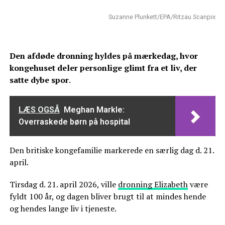
Suzanne Plunkett/EPA/Ritzau Scanpix
Den afdøde dronning hyldes på mærkedag, hvor
kongehuset deler personlige glimt fra et liv, der
satte dybe spor
.
LÆS OGSÅ
Meghan Markle:
Overraskede børn på hospital
Den britiske kongefamilie markerede en særlig dag d. 21.
april.
Tirsdag d. 21. april 2026, ville
dronning Elizabeth
være
fyldt 100 år, og dagen bliver brugt til at mindes hende
og hendes lange liv i tjeneste.