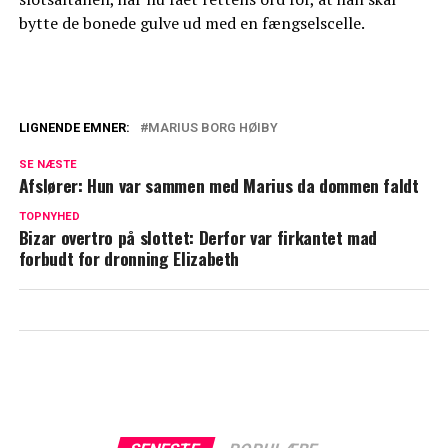
bytte de bonede gulve ud med en fængselscelle.
LIGNENDE EMNER:
MARIUS BORG HØIBY
Midt i den voldsomme sag: 'Papprinsen'
SE NÆSTE
er flygtet ud af landet
Afslører: Hun var sammen med Marius da dommen faldt
Mette-Marit bryder tavsheden for første
TOPNYHED
Bizar overtro på slottet: Derfor var firkantet mad
gang efter sønnens skandale
forbudt for dronning Elizabeth