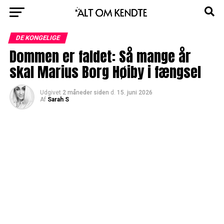
DE KONGELIGE
Dommen er faldet: Så mange år
skal Marius Borg Høiby i fængsel
Udgivet
2 måneder siden
d.
15. juni 2026
Af
Sarah S