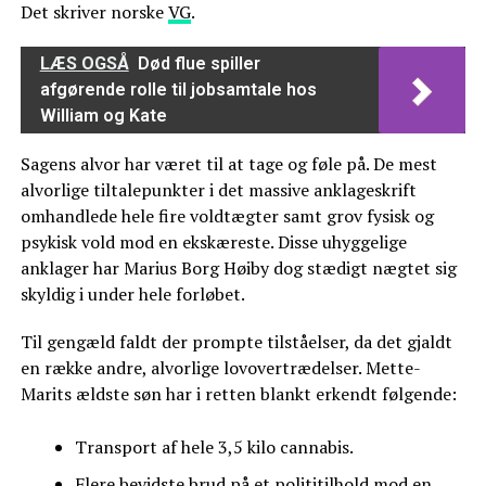
Det skriver norske
VG
.
LÆS OGSÅ
Død flue spiller
afgørende rolle til jobsamtale hos
William og Kate
Sagens alvor har været til at tage og føle på. De mest
alvorlige tiltalepunkter i det massive anklageskrift
omhandlede hele fire voldtægter samt grov fysisk og
psykisk vold mod en ekskæreste. Disse uhyggelige
anklager har Marius Borg Høiby dog stædigt nægtet sig
skyldig i under hele forløbet.
Til gengæld faldt der prompte tilståelser, da det gjaldt
en række andre, alvorlige lovovertrædelser. Mette-
Marits ældste søn har i retten blankt erkendt følgende:
Transport af hele 3,5 kilo cannabis.
Flere bevidste brud på et polititilhold mod en