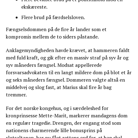
ekskæreste.
Flere brud på færdselsloven.
Fængselsdommen på de fire år lander som et
kompromis mellem de to siders påstande.
Anklagemyndigheden havde krævet, at hammeren faldt
med fuld kraft, og gik efter en massiv straf på syv år og
syv måneders fængsel. Modsat appellerede
forsvarsadvokaten til en langt mildere dom på blot et år
og seks måneders fængsel. Dommeren valgte altså en
middelvej og slog fast, at Marius skal fire år bag
tremmer.
For det norske kongehus, og i særdeleshed for
kronprinsesse Mette-Marit, markerer mandagens dom
en regulær tragedie. Drengen, der engang stod som
nationens charmerende lille bonusprins på
slotsaltanen, har nu fået rettens ord for, at han skal