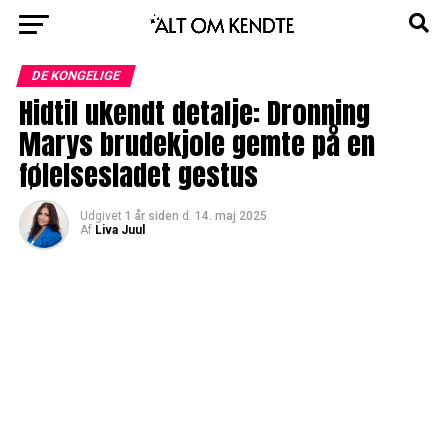
DE KONGELIGE
Hidtil ukendt detalje: Dronning
Marys brudekjole gemte på en
følelsesladet gestus
Udgivet
1 år siden
d.
14. maj 2025
Af
Liva Juul