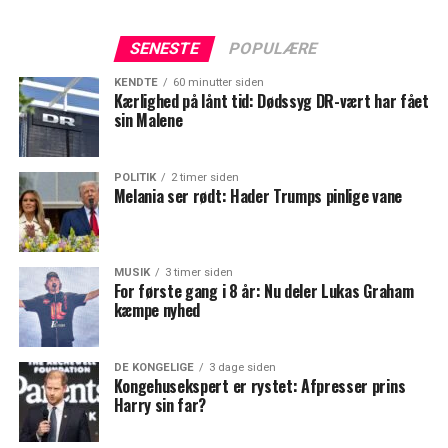
SENESTE
POPULÆRE
KENDTE
60 minutter siden
Kærlighed på lånt tid: Dødssyg DR-vært har fået
sin Malene
POLITIK
2 timer siden
Melania ser rødt: Hader Trumps pinlige vane
MUSIK
3 timer siden
For første gang i 8 år: Nu deler Lukas Graham
kæmpe nyhed
DE KONGELIGE
3 dage siden
Kongehusekspert er rystet: Afpresser prins
Harry sin far?