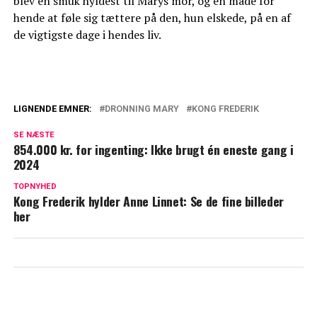
blev en smuk hyldest til Marys mor, og en måde for
hende at føle sig tættere på den, hun elskede, på en af
de vigtigste dage i hendes liv.
LIGNENDE EMNER:
DRONNING MARY
KONG FREDERIK
Vildt tilbud til kong Frederik og dronning
SE NÆSTE
Mary: Mon de gør det?
854.000 kr. for ingenting: Ikke brugt én eneste gang i
2024
Kong Frederik og dronning Mary i spidsen
for stort arrangement: Det koster én billet
TOPNYHED
Kong Frederik hylder Anne Linnet: Se de fine billeder
her