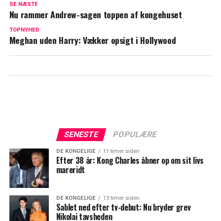
SE NÆSTE
Nu rammer Andrew-sagen toppen af kongehuset
William og Kate: Sådan snakker vi med
børnene om kræften
TOPNYHED
Meghan uden Harry: Vækker opsigt i Hollywood
SENESTE
POPULÆRE
DE KONGELIGE
11 timer siden
Efter 38 år: Kong Charles åbner op om sit livs
mareridt
DE KONGELIGE
13 timer siden
Sablet ned efter tv-debut: Nu bryder grev
Nikolai tavsheden