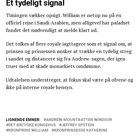
Et tydeligt signal
Timingen vækker opsigt. William er netop nu på en
officiel rejse i Saudi-Arabien, men alligevel har paladset
fundet det nødvendigt at melde klart ud.
Det tolkes af flere royale iagttagere som et signal om, at
prinsen og prinsessen ønsker at trække en tydelig streg
i sandet og distancere sig fra Andrew-sagen, der igen
truer med at skade monarkiets omdømme.
Udtalelsen understreger, at fokus skal være på ofrene og
ikke på interne royale hensyn.
LIGNENDE EMNER:
ANDREW MOUNTBATTEN WINDSOR
DET BRITISKE KONGEHUS
JEFFREY EPSTEIN
Prinsesse Kate: Viser vejen for prins
KRONPRINS WILLIAM
KRONPRINSESSE KATHERINE
George