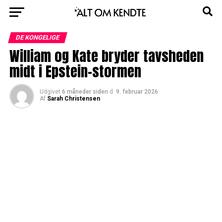
DE KONGELIGE
William og Kate bryder tavsheden
midt i Epstein-stormen
Udgivet
6 måneder siden
d.
9. februar 2026
Af
Sarah Christensen