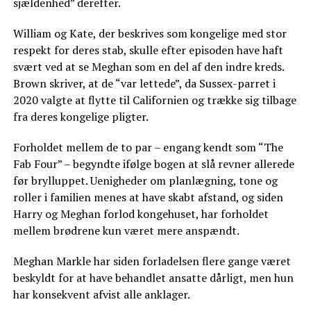
sjældenhed” derefter.
William og Kate, der beskrives som kongelige med stor
respekt for deres stab, skulle efter episoden have haft
svært ved at se Meghan som en del af den indre kreds.
Brown skriver, at de “var lettede”, da Sussex-parret i
2020 valgte at flytte til Californien og trække sig tilbage
fra deres kongelige pligter.
Forholdet mellem de to par – engang kendt som “The
Fab Four” – begyndte ifølge bogen at slå revner allerede
før brylluppet. Uenigheder om planlægning, tone og
roller i familien menes at have skabt afstand, og siden
Harry og Meghan forlod kongehuset, har forholdet
mellem brødrene kun været mere anspændt.
Meghan Markle har siden forladelsen flere gange været
beskyldt for at have behandlet ansatte dårligt, men hun
har konsekvent afvist alle anklager.