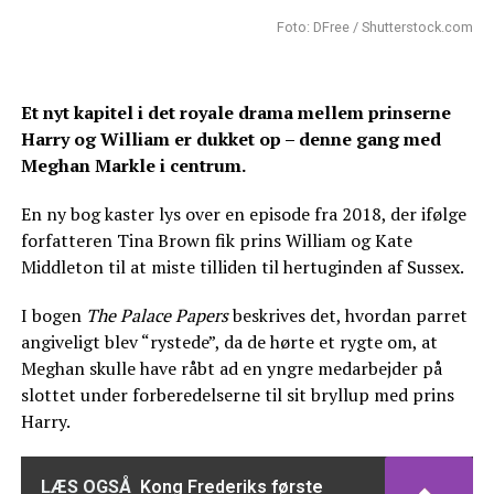
Foto: DFree / Shutterstock.com
Et nyt kapitel i det royale drama mellem prinserne
Harry og William er dukket op – denne gang med
Meghan Markle i centrum.
En ny bog kaster lys over en episode fra 2018, der ifølge
forfatteren Tina Brown fik prins William og Kate
Middleton til at miste tilliden til hertuginden af Sussex.
I bogen
The Palace Papers
beskrives det, hvordan parret
angiveligt blev “rystede”, da de hørte et rygte om, at
Meghan skulle have råbt ad en yngre medarbejder på
slottet under forberedelserne til sit bryllup med prins
Harry.
LÆS OGSÅ
Kong Frederiks første