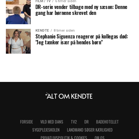
FILM / TV
6 timer siden
DR-serie vender tilbage med ny sæson: Denne
gang har børnene skrevet den
KENDTE
8 timer siden
Stephanie Siguenza reagerer på kollegas død:
"Jeg tænker især på hendes børn"
FORSIDE
VILD MED DANS
TV2
DR
BADEHOTELLET
SYGEPLEJESKOLEN
LANDMAND SØGER KÆRLIGHED
PRIVATLIVSPOLITIK & COOKIES
OM OS