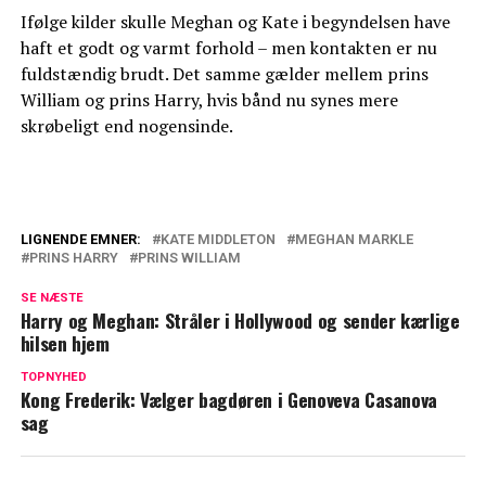
Ifølge kilder skulle Meghan og Kate i begyndelsen have
haft et godt og varmt forhold – men kontakten er nu
fuldstændig brudt. Det samme gælder mellem prins
William og prins Harry, hvis bånd nu synes mere
skrøbeligt end nogensinde.
LIGNENDE EMNER:
KATE MIDDLETON
MEGHAN MARKLE
PRINS HARRY
PRINS WILLIAM
Iskold luft mellem William og Harry:
Insider afslører nye detaljer
SE NÆSTE
Harry og Meghan: Stråler i Hollywood og sender kærlige
Nye detaljer er kommet frem: Sådan
hilsen hjem
startede konflikten i kongefamilien
TOPNYHED
Kong Frederik: Vælger bagdøren i Genoveva Casanova
sag