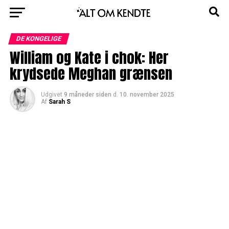
DE KONGELIGE
William og Kate i chok: Her
krydsede Meghan grænsen
Udgivet
9 måneder siden
d.
10. november 2025
Af
Sarah S