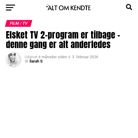
FILM / TV
Elsket TV 2-program er tilbage –
denne gang er alt anderledes
Udgivet
6 måneder siden
d.
3. februar 2026
Af
Sarah S