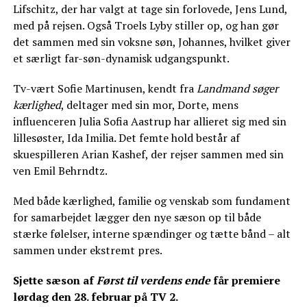
Lifschitz, der har valgt at tage sin forlovede, Jens Lund,
med på rejsen. Også Troels Lyby stiller op, og han gør
det sammen med sin voksne søn, Johannes, hvilket giver
et særligt far-søn-dynamisk udgangspunkt.
Tv-vært Sofie Martinusen, kendt fra
Landmand søger
kærlighed
, deltager med sin mor, Dorte, mens
influenceren Julia Sofia Aastrup har allieret sig med sin
lillesøster, Ida Imilia. Det femte hold består af
skuespilleren Arian Kashef, der rejser sammen med sin
ven Emil Behrndtz.
Med både kærlighed, familie og venskab som fundament
for samarbejdet lægger den nye sæson op til både
stærke følelser, interne spændinger og tætte bånd – alt
sammen under ekstremt pres.
Sjette sæson af
Først til verdens ende
får premiere
lørdag den 28. februar på TV 2.