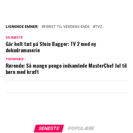
LIGNENDE EMNER:
FØRST TIL VERDENS ENDE
TV2
Seerne kan godt begynde at glæde sig: Nu
SE NÆSTE
afslører TV 2 nyt om favoritprogram
Går helt tæt på Stein Bagger: TV 2 med ny
dokudramaserie
Spritny sæson af 'Først til verdens ende':
Dette havde ingen forudset
TOPNYHED
Rørende: Så mange penge indsamlede MasterChef Jul til
børn med kræft
SENESTE
POPULÆRE