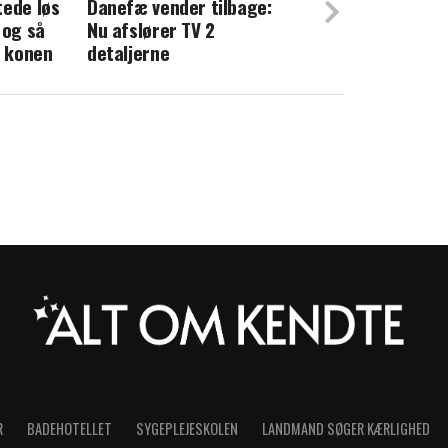
tede løs
Danefæ vender tilbage:
ger valgte at forråde sin bedste ven: Nu
 og så
Nu afslører TV 2
å
l konen
detaljerne
R
BADEHOTELLET
SYGEPLEJESKOLEN
LANDMAND SØGER KÆRLIGHED