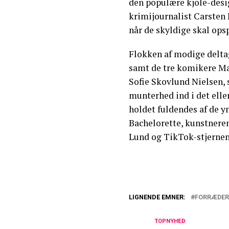
den populære kjole-desi
krimijournalist Carsten 
når de skyldige skal ops
Flokken af modige delta
samt de tre komikere Ma
Sofie Skovlund Nielsen, 
munterhed ind i det eller
holdet fuldendes af de yn
Bachelorette, kunstner
Lund og TikTok-stjerne
LIGNENDE EMNER:
FORRÆDER
Slår fast: Denne
TOPNYHED