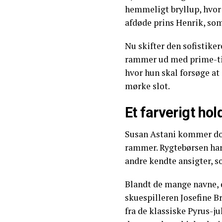
hemmeligt bryllup, hvor 
afdøde prins Henrik, so
Nu skifter den sofistike
rammer ud med prime-ti
hvor hun skal forsøge a
mørke slot.
Et farverigt hol
Susan Astani kommer dog 
rammer. Rygtebørsen har
andre kendte ansigter, s
Blandt de mange navne, d
skuespilleren Josefine 
fra de klassiske Pyrus-j