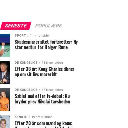
SENESTE
POPULÆRE
SPORT
1 minut siden
Skadesmareridtet fortsætter: Ny
stor nedtur for Holger Rune
DE KONGELIGE
16 timer siden
Efter 38 år: Kong Charles åbner
op om sit livs mareridt
DE KONGELIGE
17 timer siden
Sablet ned efter tv-debut: Nu
bryder grev Nikolai tavsheden
KENDTE
19 timer siden
Efter 20 år som mand og kone: