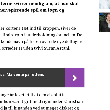
terne svirrer nemlig om, at hun skal
 nervepirrende spil om løgn og
er kortene tæt ind til kroppen, siver de
n lind strøm i underholdningsbranchen. Det
kende navn på listen over de nye deltagere
Forræder er uden tvivl Susan Astani.
ss: Må vente på rettens
nge år levet et liv i den absolutte
har hun været gift med rigmanden Christian
tid ja til hinanden ved et meget diskret og