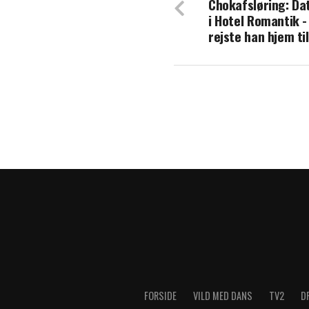
Chokafsløring: Da
'Forræder'-delta
i Hotel Romantik -
sætter han ord p
rejste han hjem ti
FORSIDE
VILD MED DANS
TV2
D