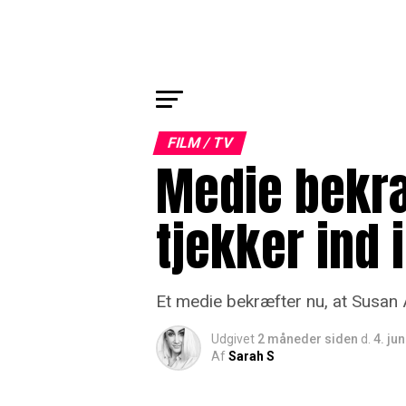
FILM / TV
Medie bekræ
tjekker ind
Et medie bekræfter nu, at Susan 
Udgivet
2 måneder siden
d.
4. ju
Af
Sarah S