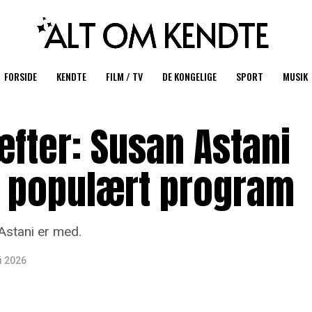
FORSIDE
KENDTE
FILM / TV
DE KONGELIGE
SPORT
MUSIK
fter: Susan Astani
 i populært program
Astani er med.
ni 2026