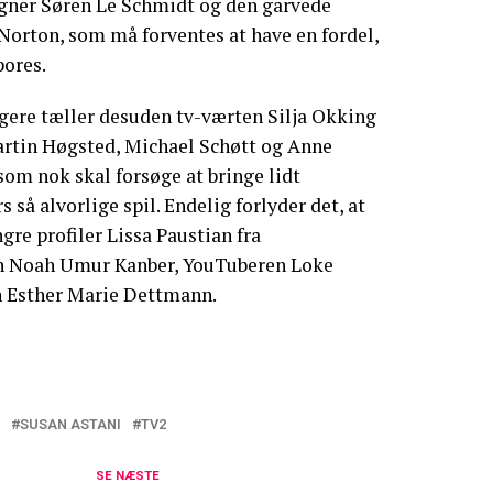
gner Søren Le Schmidt og den garvede
Norton, som må forventes at have en fordel,
pores.
gere tæller desuden tv-værten Silja Okking
rtin Høgsted, Michael Schøtt og Anne
som nok skal forsøge at bringe lidt
s så alvorlige spil. Endelig forlyder det, at
gre profiler Lissa Paustian fra
en Noah Umur Kanber, YouTuberen Loke
n Esther Marie Dettmann.
SUSAN ASTANI
TV2
 Forræder-deltager er favoritten
SE NÆSTE