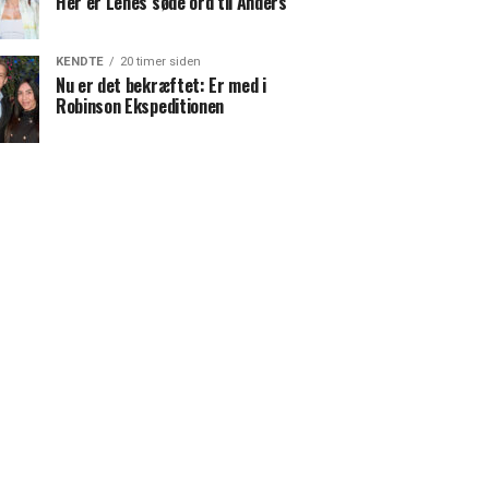
Her er Lenes søde ord til Anders
KENDTE
20 timer siden
Nu er det bekræftet: Er med i
Robinson Ekspeditionen