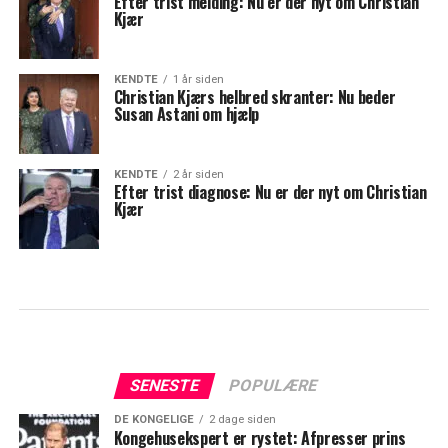
Efter trist melding: Nu er der nyt om Christian
Kjær
KENDTE
1 år siden
Christian Kjærs helbred skranter: Nu beder
Susan Astani om hjælp
KENDTE
2 år siden
Efter trist diagnose: Nu er der nyt om Christian
Kjær
SENESTE
POPULÆRE
DE KONGELIGE
2 dage siden
Kongehusekspert er rystet: Afpresser prins