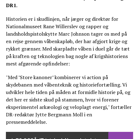
DR1.
Historien er i skudlinjen, når jæger og direktør for
Nationalmuseet Rane Willerslev og rapper og
landsholdspistolskytte Marc Johnson tager os med på
en rejse gennem våbenkapløb, der har afgjort krige og
rykket grænser. Med skarpladte våben i duel går de tæt
på kraften og teknologien bag nogle af krigshistoriens
mest afgørende opfindelser:
"Med ’Store kanoner’ kombinerer vi action på
skydebanen med våbenteknik og historiefortælling. Vi
udvikler hele tiden på måden at formidle historie på, og
det her er sidste skud på stammen, hvor vi forener
eksperimentel arkæologi og veloplagt energi," fortæller
DR-redaktør Jytte Bergmann Moll i en
pressemeddelelse.