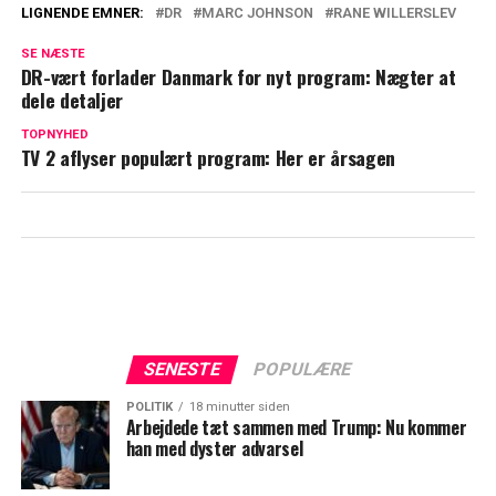
LIGNENDE EMNER:
DR
MARC JOHNSON
RANE WILLERSLEV
Bagedyst-vinder i kæmpe brøler: Afslører
SE NÆSTE
ved et uheld stor hemmelighed
DR-vært forlader Danmark for nyt program: Nægter at
dele detaljer
DR og TV 2 går sammen: Kåre Quist og
TOPNYHED
Cecilie Beck står i spidsen
TV 2 aflyser populært program: Her er årsagen
SENESTE
POPULÆRE
POLITIK
18 minutter siden
Arbejdede tæt sammen med Trump: Nu kommer
han med dyster advarsel