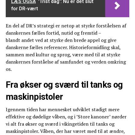
LÆS OGSÅ
'Trist dag': Nu er det slut
for DR-vært
En del af DR’s strategi er netop at styrke forståelsen af
danskernes fælles fortid, nutid og fremtid –
blandt andet ved at styrke den brede appel og give
danskerne fælles referencer. Historieformidling skal,
sammen med kultur og sprog, være med til at styrke
danskernes forståelse af samfundet og verden omkring
os.
Fra økser og sværd til tanks og
maskinpistoler
Igennem tiden har mennesket udviklet stadigt mere
effektive og dødelige våben, og i ’Store kanoner’ nørder
vi alt fra økser og sværd i vikingetiden til tanks og
maskinpistoler. Våben, der har været med til at ændre,