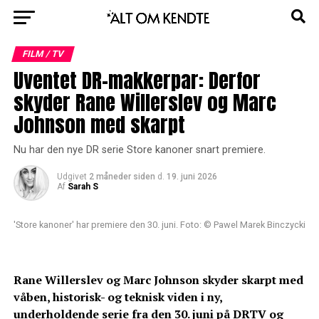
FILM / TV
Uventet DR-makkerpar: Derfor
skyder Rane Willerslev og Marc
Johnson med skarpt
Nu har den nye DR serie Store kanoner snart premiere.
Udgivet
2 måneder siden
d.
19. juni 2026
Af
Sarah S
'Store kanoner' har premiere den 30. juni. Foto: © Pawel Marek Binczycki
Rane Willerslev og Marc Johnson skyder skarpt med
våben, historisk- og teknisk viden i ny,
underholdende serie fra den 30. juni på DRTV og