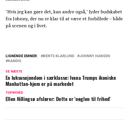
"Hvis jeg kan gøre det, kan andre også," lyder budskabet
fra Johnny, der nu er klar til at være et forbillede – både
på scenen og i livet.
LIGNENDE EMNER:
BENTE KLARLUND
JOHNNY HANSEN
KANDIS
Kandis-Johnny afslører nye detaljer:
Babylykke
SE NÆSTE
En luksusejendom i særklasse: Ivana Trumps ikoniske
Johnny Hansen deler trist nyt: Det kom
Manhattan-hjem er på markedet
snigende
TOPNYHED
Ellen Hillingsø afslører: Dette er 'nøglen til frihed'