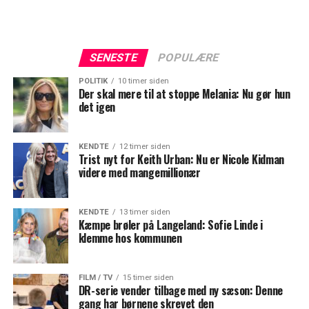
SENESTE
POPULÆRE
POLITIK
10 timer siden
Der skal mere til at stoppe Melania: Nu gør hun
det igen
KENDTE
12 timer siden
Trist nyt for Keith Urban: Nu er Nicole Kidman
videre med mangemillionær
KENDTE
13 timer siden
Kæmpe brøler på Langeland: Sofie Linde i
klemme hos kommunen
FILM / TV
15 timer siden
DR-serie vender tilbage med ny sæson: Denne
gang har børnene skrevet den