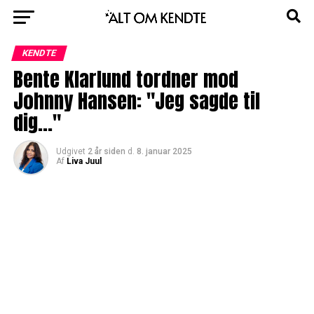
KENDTE
Bente Klarlund tordner mod
Johnny Hansen: "Jeg sagde til
dig..."
Udgivet
2 år siden
d.
8. januar 2025
Af
Liva Juul