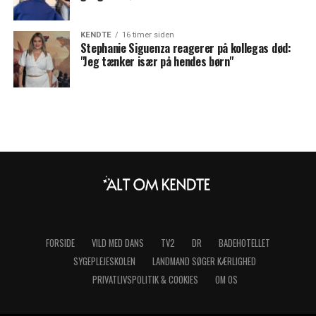
KENDTE
16 timer siden
Stephanie Siguenza reagerer på kollegas død:
"Jeg tænker især på hendes børn"
FORSIDE
VILD MED DANS
TV2
DR
BADEHOTELLET
SYGEPLEJESKOLEN
LANDMAND SØGER KÆRLIGHED
PRIVATLIVSPOLITIK & COOKIES
OM OS