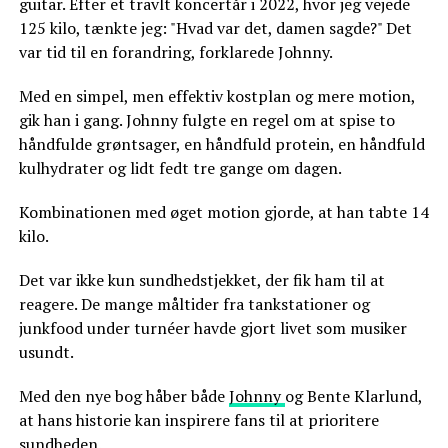
guitar. Efter et travlt koncertår i 2022, hvor jeg vejede
125 kilo, tænkte jeg: "Hvad var det, damen sagde?" Det
var tid til en forandring, forklarede Johnny.
Med en simpel, men effektiv kostplan og mere motion,
gik han i gang. Johnny fulgte en regel om at spise to
håndfulde grøntsager, en håndfuld protein, en håndfuld
kulhydrater og lidt fedt tre gange om dagen.
Kombinationen med øget motion gjorde, at han tabte 14
kilo.
Det var ikke kun sundhedstjekket, der fik ham til at
reagere. De mange måltider fra tankstationer og
junkfood under turnéer havde gjort livet som musiker
usundt.
Med den nye bog håber både
Johnny
og Bente Klarlund,
at hans historie kan inspirere fans til at prioritere
sundheden.