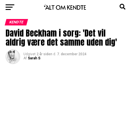
KENDTE
David Beckham i sorg: 'Det vil
aldrig være det samme uden dig'
Udgivet
2 år siden
d.
7. december 2024
Af
Sarah S