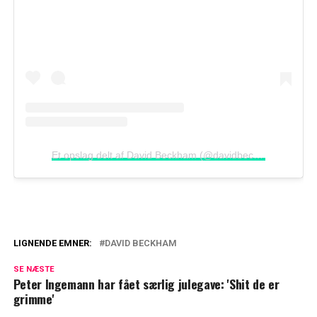
Et opslag delt af David Beckham (@davidbeckham)
LIGNENDE EMNER:
DAVID BECKHAM
Victoria Beckham har spist det samme til
SE NÆSTE
aften hver dag i 25 år
Peter Ingemann har fået særlig julegave: 'Shit de er
grimme'
Wow: David Beckham betaler vanvittigt