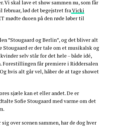
r. Vi skal lave et show sammen nu, som får
l februar, lød det begejstret fra
Vicki
 mødte duoen på den røde løber til
len ”Stougaard og Berlin”, og det bliver alt
ge Stougaard er der tale om et musikalsk og
kvinder selv står for det hele – både idé,
 Forestillingen får premiere i Riddersalen
 Og hvis alt går vel, håber de at tage showet
res sjæle kan et eller andet. De er
dtalte Sofie Stougaard med varme om det
m.
r sig over scenen sammen, har de dog hver