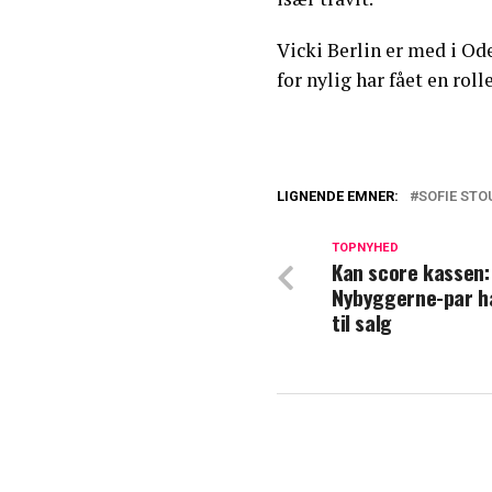
Vicki Berlin er med i O
for nylig har fået en r
LIGNENDE EMNER:
SOFIE ST
Sofie Stougaard 
samme, at jeg ha
TOPNYHED
Kan score kassen:
Nybyggerne-par h
Vild udfordring 
til salg