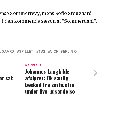
dense Sommerrevy, mens Sofie Stougaard
olle i den kommende sæson af ”Sommerdahl”.
OUGAARD
SPILLET
TV2
VICKI BERLIN O
efter brylluppet: “Jeg vidste med det
vde taget fejl"
SE NÆSTE
Johannes Langkilde
ar sat
afslører: Fik særlig
til Sofie Stougaard: Derfor sagde hun ja
besked fra sin hustru
under live-udsendelse