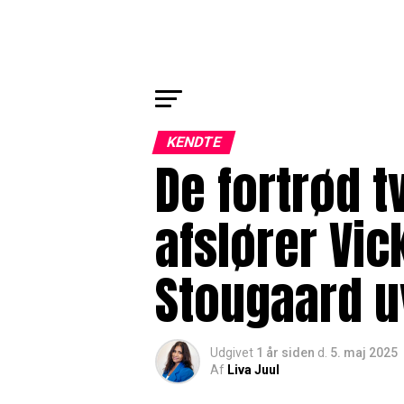
KENDTE
De fortrød t
afslører Vic
Stougaard uv
Udgivet
1 år siden
d.
5. maj 2025
Af
Liva Juul