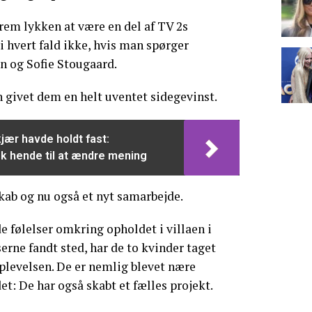
rem lykken at være en del af TV 2s
 i hvert fald ikke, hvis man spørger
in og Sofie Stougaard.
n givet dem en helt uventet sidegevinst.
kjær havde holdt fast:
k hende til at ændre mening
kab og nu også et nyt samarbejde.
e følelser omkring opholdet i villaen i
erne fandt sted, har de to kvinder taget
plevelsen. De er nemlig blevet nære
et: De har også skabt et fælles projekt.