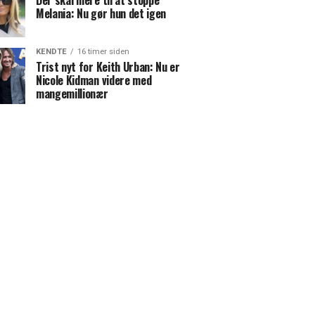
Der skal mere til at stoppe
Melania: Nu gør hun det igen
KENDTE
16 timer siden
Trist nyt for Keith Urban: Nu er
Nicole Kidman videre med
mangemillionær