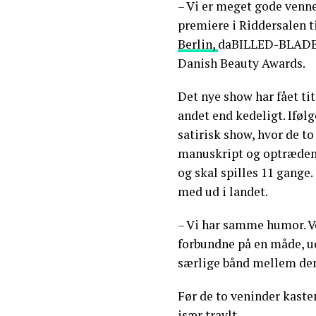
– Vi er meget gode venne
premiere i Riddersalen ti
Berlin,
daBILLED-BLADET
Danish Beauty Awards.
Det nye show har fået tit
andet end kedeligt. Iføl
satirisk show, hvor de to 
manuskript og optræden.
og skal spilles 11 gange.
med ud i landet.
– Vi har samme humor. Vo
forbundne på en måde, u
særlige bånd mellem de
Før de to veninder kaste
især travlt.