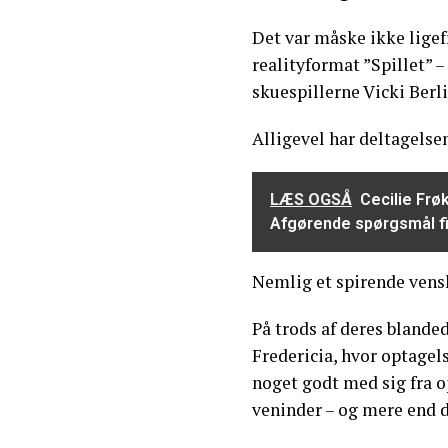
Det var måske ikke ligef
realityformat ”Spillet” –
skuespillerne Vicki Berl
Alligevel har deltagelse
LÆS OGSÅ
Cecilie Frø
Afgørende spørgsmål fi
Nemlig et spirende vens
På trods af deres blanded
Fredericia, hvor optagels
noget godt med sig fra o
veninder – og mere end d