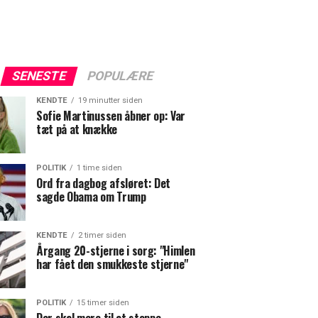
SENESTE
POPULÆRE
KENDTE
19 minutter siden
Sofie Martinussen åbner op: Var
tæt på at knække
POLITIK
1 time siden
Ord fra dagbog afsløret: Det
sagde Obama om Trump
KENDTE
2 timer siden
Årgang 20-stjerne i sorg: "Himlen
har fået den smukkeste stjerne"
POLITIK
15 timer siden