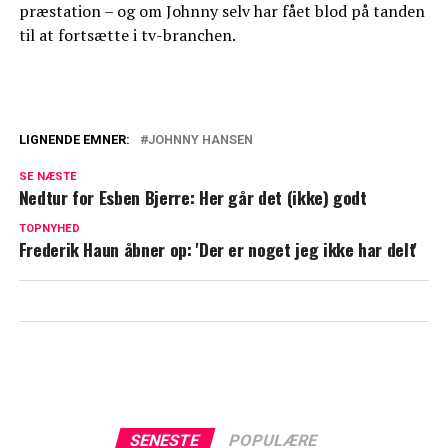
præstation – og om Johnny selv har fået blod på tanden
til at fortsætte i tv-branchen.
LIGNENDE EMNER:
JOHNNY HANSEN
Johnny Hansen taler ærligt ud: "En helt ny
SE NÆSTE
udfordring"
Nedtur for Esben Bjerre: Her går det (ikke) godt
Kandis-Johnny afslører særligt
TOPNYHED
Frederik Haun åbner op: 'Der er noget jeg ikke har delt'
nytårsfortsæt: Det skal ske i 2025
SENESTE
POPULÆRE