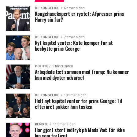
DE KONGELIGE
6 timer siden
Kongehusekspert er rystet: Afpresser prins
Harry sin far?
DE KONGELIGE
7 timer siden
Nyt kapitel venter: Kate kæmper for at
beskytte prins George
POLITIK
9 timer siden
Arbejdede tæt sammen med Trump: Nu kommer
han med dyster advarsel
DE KONGELIGE
10 timer siden
Helt nyt kapitel venter for prins George: Til
efteråret pakker han tasken
KENDTE
11 timer siden
Har gjort stort indtryk på Mads Vad: Får ikke
løn som fortjent