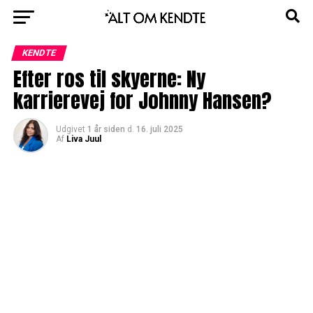
KENDTE
Efter ros til skyerne: Ny
karrierevej for Johnny Hansen?
Udgivet
1 år siden
d.
16. juli 2025
Af
Liva Juul