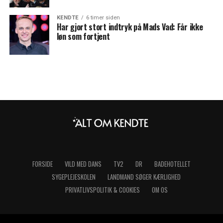
KENDTE
6 timer siden
Har gjort stort indtryk på Mads Vad: Får ikke
løn som fortjent
FORSIDE
VILD MED DANS
TV2
DR
BADEHOTELLET
SYGEPLEJESKOLEN
LANDMAND SØGER KÆRLIGHED
PRIVATLIVSPOLITIK & COOKIES
OM OS