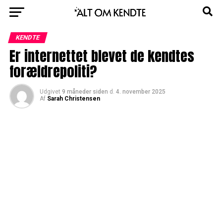
KENDTE
Er internettet blevet de kendtes
forældrepoliti?
Udgivet
9 måneder siden
d.
4. november 2025
Af
Sarah Christensen