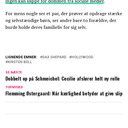
ingen kan slippe for dommen fra sociale medier
.
For mens nogle ser et par, der prøver at opdrage stærke
og selvstændige børn, ser andre bare to forældre, der
burde holde deres familieliv for sig selv.
LIGNENDE EMNER:
DAX SHEPARD
HOLLYWOOD
KIRSTEN BELL
John Ashton er død
SE NÆSTE
Skuespilleren John Amos er død
Dobbelt op på Schmeichel: Cecilie afslører helt ny rolle
TOPNYHED
Flemming Østergaard: Når kærlighed betyder at give slip