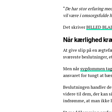
“
De har stor erfaring med
vil være i omsorgsfulde
Det skriver
BILLED BLA
Når kærlighed kr
At give slip på en ægtefæ
sværeste beslutninger, e
Men når
sygdommen tage
ansvaret for tungt at bær
Beslutningen handler der
videre til dem, der kan s
indrømme, at man ikke l