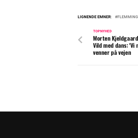
LIGNENDE EMNER:
FLEMMING
Trist besked fra
TOPNYHED
Morten Kjeldgaar
Efter trist meld
Vild med dans: 'Vi
kræften
venner på vejen