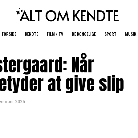
FORSIDE
KENDTE
FILM / TV
DE KONGELIGE
SPORT
MUSIK
tergaard: Når
tyder at give slip
ovember 2025