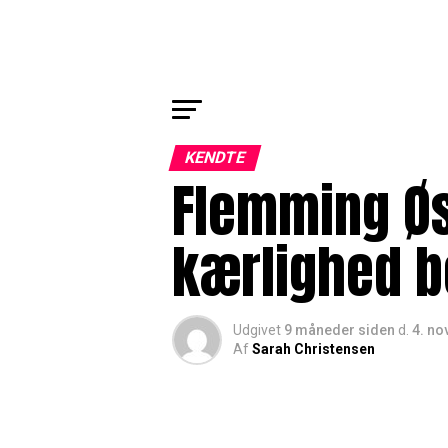
KENDTE
Flemming Øs
kærlighed be
Udgivet
9 måneder siden
d.
4. n
Af
Sarah Christensen