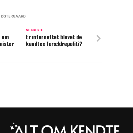
 ØSTERGAARD
 Flemming Østergaard: Kræften er tilbage
SE NÆSTE
d om
ing: Nu deler Flemming Østergaard nyt om
Er internettet blevet de
 mister
kendtes forældrepoliti?