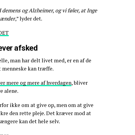
 demens og Alzheimer, og vi føler, at Inge
 hænder
,” lyder det.
DET
æver afsked
lle, man har delt livet med, er en af de
t menneske kan træffe.
r mere og mere af hverdagen
, bliver
e alene.
for ikke om at give op, men om at give
ikre den rette pleje. Det kræver mod at
ængere kan det hele selv.