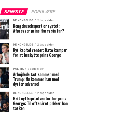
SENESTE
POPULÆRE
DE KONGELIGE
2 dage siden
Kongehusekspert er rystet:
Afpresser prins Harry sin far?
DE KONGELIGE
2 dage siden
Nyt kapitel venter: Kate kæmper
for at beskytte prins George
POLITIK
2 dage siden
Arbejdede tæt sammen med
Trump: Nu kommer han med
dyster advarsel
DE KONGELIGE
2 dage siden
Helt nyt kapitel venter for prins
George: Til efteråret pakker han
tasken