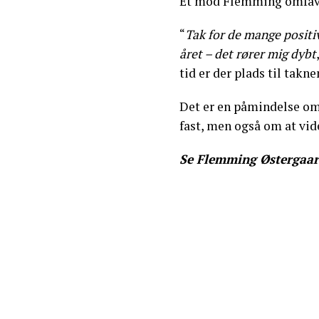
Et mod Flemming omfav
“
Tak for de mange positive
året – det rører mig dybt
tid er der plads til tak
Det er en påmindelse om,
fast, men også om at vid
Se Flemming Østergaar