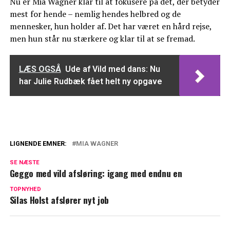
Nu er Mia Wagner klar til at fokusere på det, der betyder
mest for hende – nemlig hendes helbred og de
mennesker, hun holder af. Det har været en hård rejse,
men hun står nu stærkere og klar til at se fremad.
LÆS OGSÅ
Ude af Vild med dans: Nu
har Julie Rudbæk fået helt ny opgave
LIGNENDE EMNER:
MIA WAGNER
Ny anmeldelse: I værste fald risikerer
SE NÆSTE
Janni 1,5 års fængsel
Geggo med vild afsløring: igang med endnu en
Harry Potter-stjernen Maggie Smith er
TOPNYHED
Silas Holst afslører nyt job
død