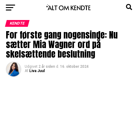
KENDTE
For første gang nogensinde: Nu
sætter Mia Wagner ord på
skelsættende beslutning
Udgivet
2 år siden
d.
16. oktober 2024
Af
Liva Juul