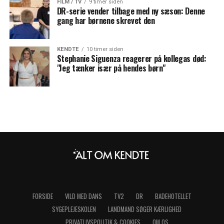
FILM / TV
9 timer siden
DR-serie vender tilbage med ny sæson: Denne
gang har børnene skrevet den
KENDTE
10 timer siden
Stephanie Siguenza reagerer på kollegas død:
"Jeg tænker især på hendes børn"
FORSIDE
VILD MED DANS
TV2
DR
BADEHOTELLET
SYGEPLEJESKOLEN
LANDMAND SØGER KÆRLIGHED
PRIVATLIVSPOLITIK & COOKIES
OM OS