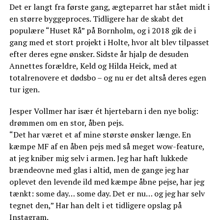
Det er langt fra første gang, ægteparret har stået midt i
en større byggeproces. Tidligere har de skabt det
populære “Huset Rå” på Bornholm, og i 2018 gik de i
gang med et stort projekt i Holte, hvor alt blev tilpasset
efter deres egne ønsker. Sidste år hjalp de desuden
Annettes forældre, Keld og Hilda Heick, med at
totalrenovere et dødsbo – og nu er det altså deres egen
tur igen.
Jesper Vollmer har især ét hjertebarn i den nye bolig:
drømmen om en stor, åben pejs.
“Det har været et af mine største ønsker længe. En
kæmpe MF af en åben pejs med så meget wow-feature,
at jeg kniber mig selv i armen. Jeg har haft lukkede
brændeovne med glas i altid, men de gange jeg har
oplevet den levende ild med kæmpe åbne pejse, har jeg
tænkt: some day… some day. Det er nu… og jeg har selv
tegnet den,” Har han delt i et tidligere opslag på
Instagram.