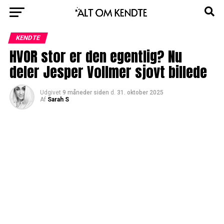
KENDTE
HVOR stor er den egentlig? Nu
deler Jesper Vollmer sjovt billede
Udgivet
9 måneder siden
d.
31. oktober 2025
Af
Sarah S