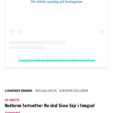
Vis dette opslag på Instagram
Et opslag delt af Jesper Vollmer (@jespervollmer)
LIGNENDE EMNER:
HILDA HEICK
JESPER VOLLMER
Svær familieforøgelse: Nu er der nyt fra
SE NÆSTE
Keld og Hilda Heick
Nedturen fortsætter: Nu skal Sisse Sejr i fængsel