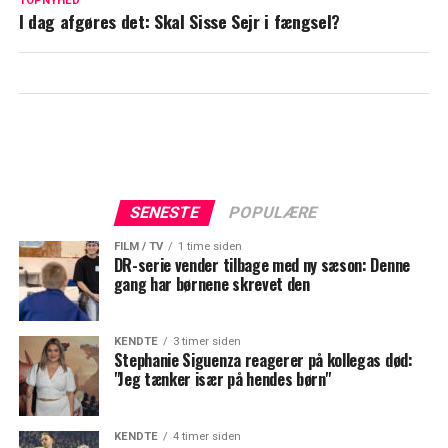
Hilda Heick indrømmer: Hundelort får
TOPNYHED
I dag afgøres det: Skal Sisse Sejr i fængsel?
hende til at se rødt
SENESTE
POPULÆRE
FILM / TV
1 time siden
DR-serie vender tilbage med ny sæson: Denne
gang har børnene skrevet den
KENDTE
3 timer siden
Stephanie Siguenza reagerer på kollegas død:
"Jeg tænker især på hendes børn"
KENDTE
4 timer siden