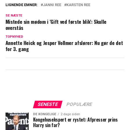
LIGNENDE EMNER:
JANNI REE
KARSTEN REE
Beholder hun det? Nu svarer Janni Ree
SE NÆSTE
helt ærligt
Mistede sin mødom i 'Gift ved første blik': Skulle
overstås
Janni Ree fejrer det i stor stil:
Tilbagedateret til den 1. november
TOPNYHED
Annette Heick og Jesper Vollmer afslører: Nu gør de det
for 3. gang
SENESTE
POPULÆRE
DE KONGELIGE
2 dage siden
Kongehusekspert er rystet: Afpresser prins
Harry sin far?