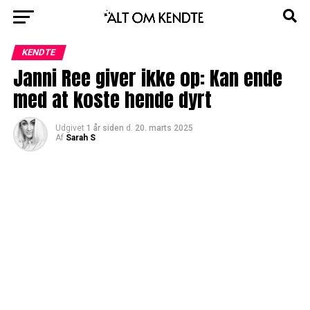
KENDTE
Janni Ree giver ikke op: Kan ende
med at koste hende dyrt
Udgivet
1 år siden
d.
20. marts 2025
Af
Sarah S