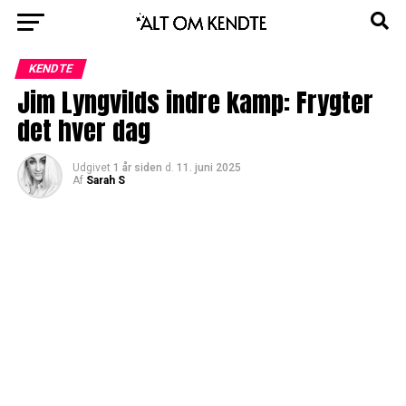
KENDTE
Jim Lyngvilds indre kamp: Frygter
det hver dag
Udgivet
1 år siden
d.
11. juni 2025
Af
Sarah S