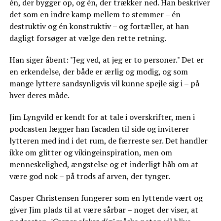
én, der bygger op, og én, der trækker ned. Han beskriver
det som en indre kamp mellem to stemmer – én
destruktiv og én konstruktiv – og fortæller, at han
dagligt forsøger at vælge den rette retning.
Han siger åbent: "Jeg ved, at jeg er to personer." Det er
en erkendelse, der både er ærlig og modig, og som
mange lyttere sandsynligvis vil kunne spejle sig i – på
hver deres måde.
Jim Lyngvild er kendt for at tale i overskrifter, men i
podcasten lægger han facaden til side og inviterer
lytteren med ind i det rum, de færreste ser. Det handler
ikke om glitter og vikingeinspiration, men om
menneskelighed, ængstelse og et inderligt håb om at
være god nok – på trods af arven, der tynger.
Casper Christensen fungerer som en lyttende vært og
giver Jim plads til at være sårbar – noget der viser, at