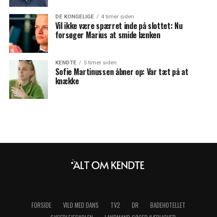
DE KONGELIGE
4 timer siden
Vil ikke være spærret inde på slottet: Nu
forsøger Marius at smide lænken
KENDTE
5 timer siden
Sofie Martinussen åbner op: Var tæt på at
knække
FORSIDE
VILD MED DANS
TV2
DR
BADEHOTELLET