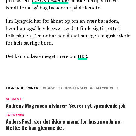
podcasten
"
Casper elsker dig
"
måske netop vil blive
kendt for at gå bag facaderne på de kendte.
Jim Lyngvild har før åbnet op om en svær barndom,
hvor han også havde svært ved at finde sig til rette i
folkeskolen. Derfor har han åbnet sin egen magiske skole
for helt særlige børn.
Det kan du læse meget mere om
HER
.
LIGNENDE EMNER:
CASPER CHRISTENSEN
JIM LYNGVILD
Efter 15 år: Nu undskylder Casper
SE NÆSTE
Christensen til Jim Lyngvild
Andreas Mogensen afslører: Scorer nyt spændende job
Kommer der mere 'Klovn'? Nu kommer
TOPNYHED
Anders Fogh gør det ikke engang for hustruen Anne-
Casper Christensen med svaret
Mette: De kan glemme det