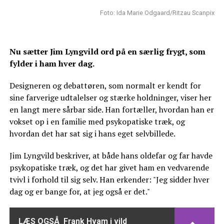
Foto: Ida Marie Odgaard/Ritzau Scanpix
Nu sætter Jim Lyngvild ord på en særlig frygt, som
fylder i ham hver dag.
Designeren og debattøren, som normalt er kendt for
sine farverige udtalelser og stærke holdninger, viser her
en langt mere sårbar side. Han fortæller, hvordan han er
vokset op i en familie med psykopatiske træk, og
hvordan det har sat sig i hans eget selvbillede.
Jim Lyngvild beskriver, at både hans oldefar og far havde
psykopatiske træk, og det har givet ham en vedvarende
tvivl i forhold til sig selv. Han erkender: "Jeg sidder hver
dag og er bange for, at jeg også er det."
LÆS OGSÅ
Frank Hvam i vild