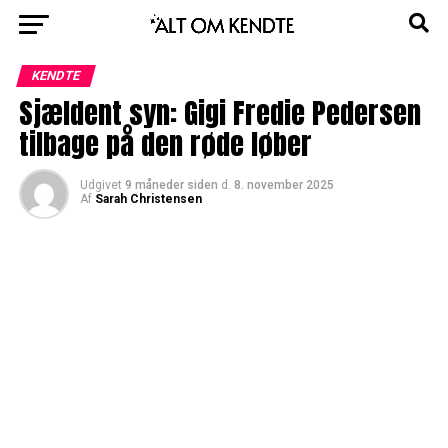
KENDTE
Sjældent syn: Gigi Fredie Pedersen
tilbage på den røde løber
Udgivet
9 måneder siden
d.
8. november 2025
Af
Sarah Christensen