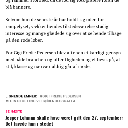
blå bannere.
Selvom hun de seneste år har holdt sig uden for
rampelyset, vækker hendes tilstedeværelse stadig
interesse og mange glædede sig over at se hende tilbage
på den røde løber.
For Gigi Fredie Pedersen blev aftenen et kærligt gensyn
med både branchen og offentligheden og et bevis på, at
stil, klasse og nærvær aldrig går af mode.
LIGNENDE EMNER:
GIGI FREDIE PEDERSEN
THIN BLUE LINE-VELGØRENHEDSGALLA
Vlado: Politibetjenten overraskede på
den røde løber
SE NÆSTE
Jesper Lohman skulle have været gift den 27. september:
Så meget tjener Mascha Vang hver måned
Det lavede han i stedet