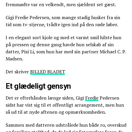
fremmødte var en velkendt, men sjældent set gæst.
Gigi Fredie Pedersen, som mange stadig husker fra sin
tid som tv-stjerne, trådte igen ind på den røde løber.
I en elegant sort kjole og med et varmt smil hilste hun
på pressen og denne gang havde hun selskab af sin
datter, Pixi Li, som hun har med sin partner Michael C. P.
Madsen.
Det skriver
BILLED BLADET
Et glædeligt gensyn
Det er efterhånden længe siden, Gigi
Fredie
Pedersen
sidst har vist sig til et offentligt arrangement, men hun
så ud til at nyde aftenen og opmærksomheden.
Sammen med datteren udstrålede hun både ro, overskud
og familiær stolthed, da de lod sig fotografere foran de